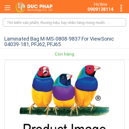
Hotline
0909138114
Laminated Bag M-MS-0808-9837 For ViewSonic
04039-181, PFJ62, PFJ65
Còn hàng