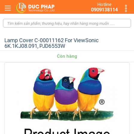
Hotline
0909138114
Lamp Cover C-00011162 For ViewSonic
6K.1KJ08.091, PJD6553W
Còn hàng