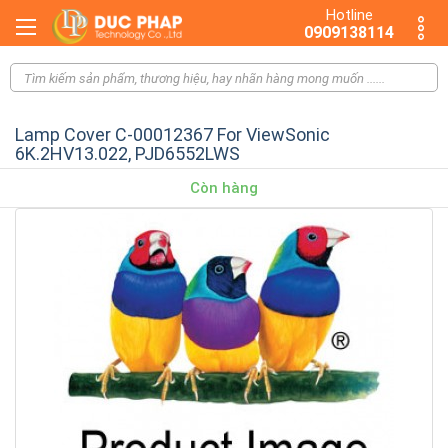
Hotline
0909138114
Lamp Cover C-00012367 For ViewSonic
6K.2HV13.022, PJD6552LWS
Còn hàng