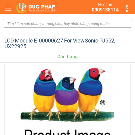
Hotline
0909138114
LCD Module E-00000627 For ViewSonic PJ552,
UX22925
Còn hàng