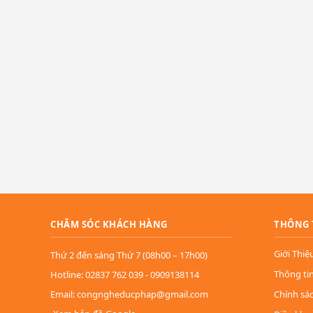
CHĂM SÓC KHÁCH HÀNG
THÔNG 
Giới Thiệ
Thứ 2 đến sáng Thứ 7 (08h00 – 17h00)
Thông ti
Hotline: 02837 762 039 - 0909138114
Email: congngheducphap@gmail.com
Chính sá