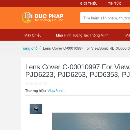
GIỚI THIỆU
TIN TỨC
Máy Chiếu
Màn Hình Tương Tác Thông Minh
Mà
Tổng quan sản phẩm
Trang chủ
Lens Cover C-00010997 For Vie
PJD6223, PJD6253, PJD6353, 
Thương hiệu:
ViewSonic