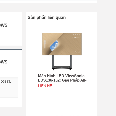
Sản phẩn liên quan
83WS
83WS
Màn Hình LED ViewSonic
LDS136-152: Giải Pháp All-
JD6383,
in-One Di Động Hàng Đầu
LIÊN HỆ