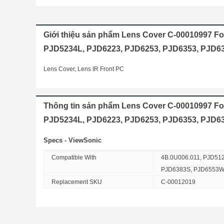
Giới thiệu sản phẩm Lens Cover C-00010997 F
PJD5234L, PJD6223, PJD6253, PJD6353, PJD
Lens Cover, Lens IR Front PC
Thông tin sản phẩm Lens Cover C-00010997 Fo
PJD5234L, PJD6223, PJD6253, PJD6353, PJD
Specs - ViewSonic
Compatible With
4B.0U006.011, PJD51
PJD6383S, PJD6553W
Replacement SKU
C-00012019