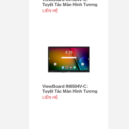
Tuyệt Tác Màn Hình Tương
Tác 75", Tích hợp camera
LIÊN HỆ
4K độ phân giải 50MP, NFC
ViewBoard IN6504V-C:
Tuyệt Tác Màn Hình Tương
Tác 65inch, Tích hợp
LIÊN HỆ
camera 4K độ phân giải
50MP, NFC