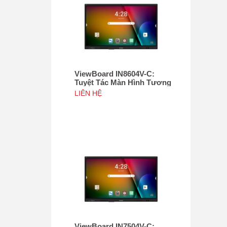
ViewBoard IN8604V-C:
Tuyệt Tác Màn Hình Tương
Tác 86", Tích hợp camera
LIÊN HỆ
4K độ phân giải 50MP, NFC
ViewBoard IN7504V-C: