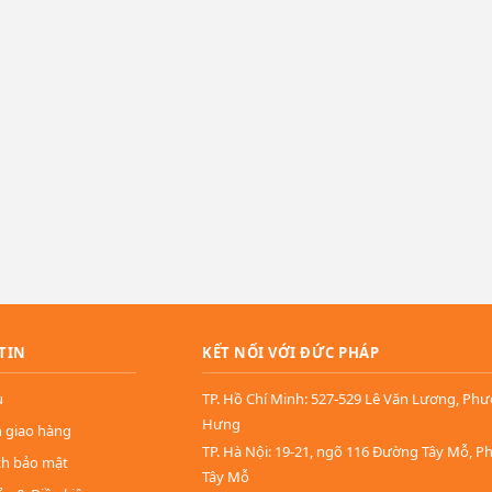
TIN
KẾT NỐI VỚI ĐỨC PHÁP
u
TP. Hồ Chí Minh: 527-529 Lê Văn Lương, Ph
Hưng
n giao hàng
TP. Hà Nội: 19-21, ngõ 116 Đường Tây Mỗ, 
ch bảo mật
Tây Mỗ