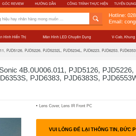
GÓC REVIEW
HƯỚNG DẪN
CÔNG TRÌNH THỰC HIỆN
TUYỂN DỤN
Hotline:
028
Email: con
n Hình Hiển Thị
Màn Hình LED Chuyên Dụng
V-Cab, Khung
Mô tả sản phẩm
wSonic 4B.0U006.011, PJD5126, PJD5226,
PJD6353S, PJD6383, PJD6383S, PJD655
Lens Cover, Lens IR Front PC
VUI LÒNG ĐỂ LẠI THÔNG TIN, ĐỨC 