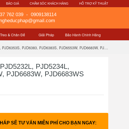
G
BÁO GIÁ
CHĂM SÓC KHÁCH HÀNG
HỖ TRỢ KỸ THUẬT
37 762 039
-
0909138114
gngheducphap@gmail.com
 Treo & Chân Đế
Giải Pháp
Bảo Hành Chính Hãng
Lens Cover C-00010997 For ViewSonic 4B.0U006.011, PJD5126, PJD5226, PJD5232L, PJD5234L, PJD6223, PJD6253, PJD6353, PJD6353S, PJD6383, PJD6383S, PJD6553W, PJD6683W, PJD6683WS
 PJD5232L, PJD5234L,
3W, PJD6683W, PJD6683WS
PHÁP SẼ TƯ VẤN MIỄN PHÍ CHO BẠN NGAY: