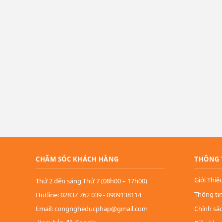
CHĂM SÓC KHÁCH HÀNG
THÔNG 
Giới Thiệ
Thứ 2 đến sáng Thứ 7 (08h00 – 17h00)
Thông ti
Hotline: 02837 762 039 - 0909138114
Email: congngheducphap@gmail.com
Chính sá