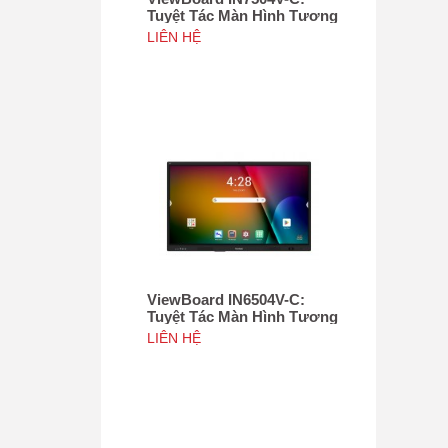
Tuyệt Tác Màn Hình Tương
Tác 75", Tích hợp camera
LIÊN HỆ
4K độ phân giải 50MP, NFC
ViewBoard IN6504V-C:
Tuyệt Tác Màn Hình Tương
Tác 65inch, Tích hợp
LIÊN HỆ
camera 4K độ phân giải
50MP, NFC