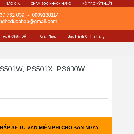
G
BÁO GIÁ
CHĂM SÓC KHÁCH HÀNG
HỖ TRỢ KỸ THUẬT
37 762 039
-
0909138114
gngheducphap@gmail.com
 Treo & Chân Đế
Giải Pháp
Bảo Hành Chính Hãng
 PS501W, PS501X, PS600W,
PHÁP SẼ TƯ VẤN MIỄN PHÍ CHO BẠN NGAY: