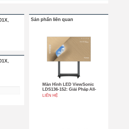
Sản phẩn liên quan
01X,
01X,
Màn Hình LED ViewSonic
LDS136-152: Giải Pháp All-
in-One Di Động Hàng Đầu
LIÊN HỆ