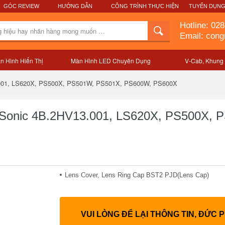
GÓC REVIEW
HƯỚNG DẪN
CÔNG TRÌNH THỰC HIỆN
TUYỂN DỤN
Hotline:
028
Email: con
n Hình Hiển Thị
Màn Hình LED Chuyên Dụng
V-Cab, Khung
Mô tả sản phẩm
.001, LS620X, PS500X, PS501W, PS501X, PS600W, PS600X
wSonic 4B.2HV13.001, LS620X, PS500X,
Lens Cover, Lens Ring Cap BST2 PJD(Lens Cap)
VUI LÒNG ĐỂ LẠI THÔNG TIN, ĐỨC 