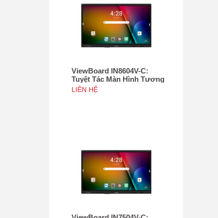
ViewBoard IN8604V-C:
Tuyệt Tác Màn Hình Tương
Tác 86", Tích hợp camera
LIÊN HỆ
4K độ phân giải 50MP, NFC
ViewBoard IN7504V-C: