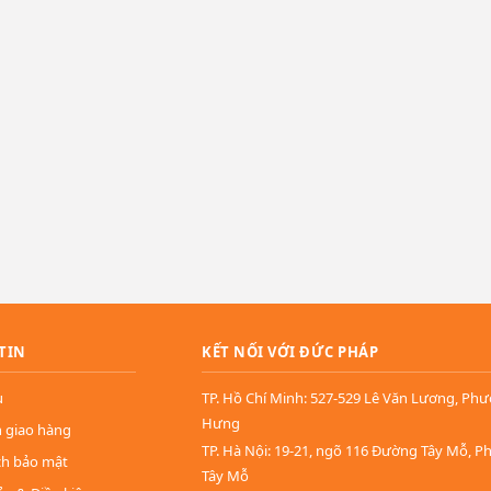
TIN
KẾT NỐI VỚI ĐỨC PHÁP
u
TP. Hồ Chí Minh: 527-529 Lê Văn Lương, Ph
Hưng
n giao hàng
TP. Hà Nội: 19-21, ngõ 116 Đường Tây Mỗ, 
ch bảo mật
Tây Mỗ