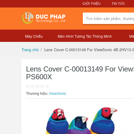
GIỚI THIỆU
TIN TỨC
Máy Chiếu
Màn Hình Tương Tác Thông Minh
Mà
Tổng quan sản phẩm
Lens Cover C-00013149 For ViewSonic 4B.2HV13
Trang chủ
Lens Cover C-00013149 For Vie
PS600X
Thương hiệu:
ViewSonic