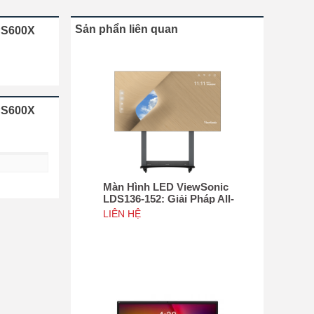
Sản phẩn liên quan
PS600X
PS600X
Màn Hình LED ViewSonic
LDS136-152: Giải Pháp All-
in-One Di Động Hàng Đầu
LIÊN HỆ