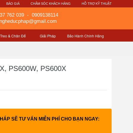
G
BÁO GIÁ
CHĂM SÓC KHÁCH HÀNG
HỖ TRỢ KỸ THUẬT
37 762 039
-
0909138114
gngheducphap@gmail.com
 Treo & Chân Đế
Giải Pháp
Bảo Hành Chính Hãng
1X, PS600W, PS600X
PHÁP SẼ TƯ VẤN MIỄN PHÍ CHO BẠN NGAY: