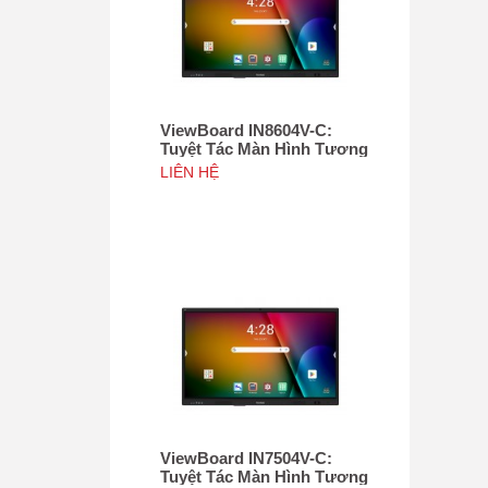
ViewBoard IN8604V-C:
Tuyệt Tác Màn Hình Tương
Tác 86", Tích hợp camera
LIÊN HỆ
4K độ phân giải 50MP, NFC
ViewBoard IN7504V-C:
Tuyệt Tác Màn Hình Tương