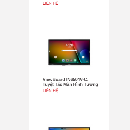
Tác 75", Tích hợp camera
LIÊN HỆ
4K độ phân giải 50MP, NFC
ViewBoard IN6504V-C:
Tuyệt Tác Màn Hình Tương
Tác 65inch, Tích hợp
LIÊN HỆ
camera 4K độ phân giải
50MP, NFC