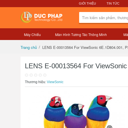
GIỚI THIỆU
TIN TỨC
Máy Chiếu
Màn Hình Tương Tác Thông Minh
Mà
Tổng quan sản phẩm
LENS E-00013564 For ViewSonic 6E.1D804.001,
Trang chủ
LENS E-00013564 For ViewSoni
Thương hiệu:
ViewSonic