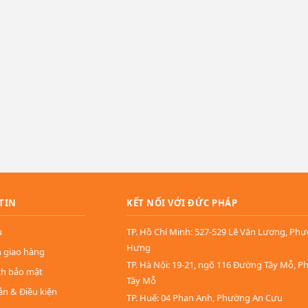
TIN
KẾT NỐI VỚI ĐỨC PHÁP
u
TP. Hồ Chí Minh: 527-529 Lê Văn Lương, Ph
Hưng
n giao hàng
TP. Hà Nội: 19-21, ngõ 116 Đường Tây Mỗ, 
ch bảo mật
Tây Mỗ
ản & Điều kiện
TP. Huế: 04 Phan Anh, Phường An Cựu