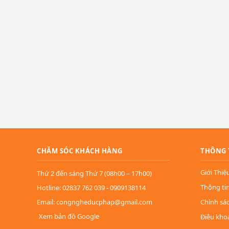
CHĂM SÓC KHÁCH HÀNG
THÔNG 
Giới Thiệ
Thứ 2 đến sáng Thứ 7 (08h00 – 17h00)
Thông ti
Hotline: 02837 762 039 - 0909138114
Email: congngheducphap@gmail.com
Chính sá
Xem bản đồ Google
Điều kho