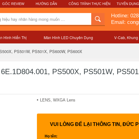
GÓC REVIEW
HƯỚNG DẪN
CÔNG TRÌNH THỰC HIỆN
TUYỂN DỤN
Hotline:
028
Email: con
n Hình Hiển Thị
Màn Hình LED Chuyên Dụng
V-Cab, Khung
Mô tả sản phẩm
 PS500X, PS501W, PS501X, PS600W, PS600X
c 6E.1D804.001, PS500X, PS501W, PS50
LENS, WXGA Lens
VUI LÒNG ĐỂ LẠI THÔNG TIN, ĐỨC 
Họ tên: