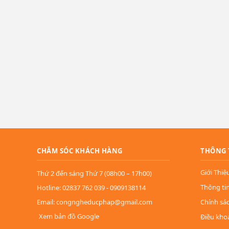
CHĂM SÓC KHÁCH HÀNG
THÔNG 
Giới Thiệ
Thứ 2 đến sáng Thứ 7 (08h00 – 17h00)
Thông ti
Hotline: 02837 762 039 - 0909138114
Email: congngheducphap@gmail.com
Chính sá
Xem bản đồ Google
Điều kho