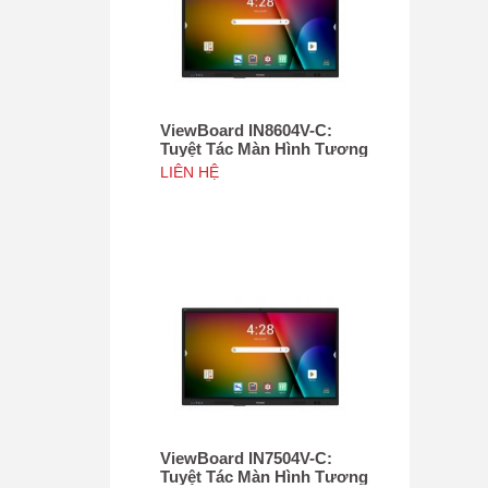
ViewBoard IN8604V-C:
Tuyệt Tác Màn Hình Tương
Tác 86", Tích hợp camera
LIÊN HỆ
4K độ phân giải 50MP, NFC
ViewBoard IN7504V-C:
Tuyệt Tác Màn Hình Tương