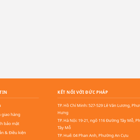
TIN
KẾT NỐI VỚI ĐỨC PHÁP
u
TP. Hồ Chí Minh: 527-529 Lê Văn Lương, Ph
Hưng
n giao hàng
TP. Hà Nội: 19-21, ngõ 116 Đường Tây Mỗ, 
ch bảo mật
Tây Mỗ
ản & Điều kiện
TP. Huế: 04 Phan Anh, Phường An Cựu