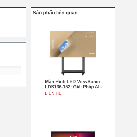
Sản phẩn liên quan
Màn Hình LED ViewSonic
LDS136-152: Giải Pháp All-
in-One Di Động Hàng Đầu
LIÊN HỆ