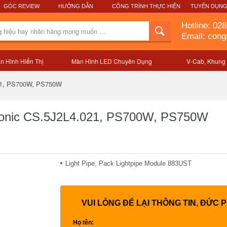
GÓC REVIEW
HƯỚNG DẪN
CÔNG TRÌNH THỰC HIỆN
TUYỂN DỤN
Hotline:
028
Email: con
n Hình Hiển Thị
Màn Hình LED Chuyên Dụng
V-Cab, Khung
Mô tả sản phẩm
021, PS700W, PS750W
wSonic CS.5J2L4.021, PS700W, PS750W
Light Pipe, Pack Lightpipe Module 883UST
VUI LÒNG ĐỂ LẠI THÔNG TIN, ĐỨC 
Họ tên: