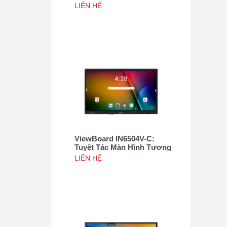
Tác 75", Tích hợp camera
LIÊN HỆ
4K độ phân giải 50MP, NFC
ViewBoard IN6504V-C:
Tuyệt Tác Màn Hình Tương
Tác 65inch, Tích hợp
LIÊN HỆ
camera 4K độ phân giải
50MP, NFC