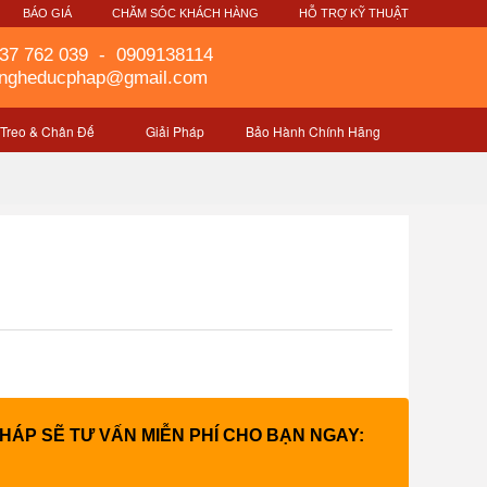
G
BÁO GIÁ
CHĂM SÓC KHÁCH HÀNG
HỖ TRỢ KỸ THUẬT
37 762 039
-
0909138114
gngheducphap@gmail.com
 Treo & Chân Đế
Giải Pháp
Bảo Hành Chính Hãng
PHÁP SẼ TƯ VẤN MIỄN PHÍ CHO BẠN NGAY: