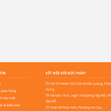
TIN
KẾT NỐI VỚI ĐỨC PHÁP
u
TP. Hồ Chí Minh: 527-529 Lê Văn Lương, Ph
Hưng
n giao hàng
TP. Hà Nội: 19-21, ngõ 116 Đường Tây Mỗ, 
ch bảo mật
Tây Mỗ
ản & Điều kiện
TP. Huế: 04 Phan Anh, Phường An Cựu