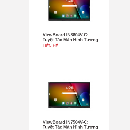
ViewBoard IN8604V-C:
Tuyệt Tác Màn Hình Tương
Tác 86", Tích hợp camera
LIÊN HỆ
4K độ phân giải 50MP, NFC
ViewBoard IN7504V-C:
Tuyệt Tác Màn Hình Tương