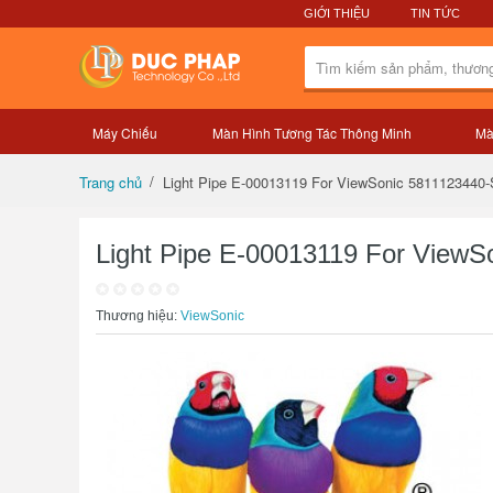
GIỚI THIỆU
TIN TỨC
Máy Chiếu
Màn Hình Tương Tác Thông Minh
Mà
Tổng quan sản phẩm
Light Pipe E-00013119 For ViewSonic 581112344
Trang chủ
Light Pipe E-00013119 For View
Thương hiệu:
ViewSonic