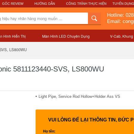
GÓC REVIEW
HƯỚNG DẪN
CÔNG TRÌNH THỰC HIỆN
TUYỂN DỤN
Hotline:
028
Email: con
n Hình Hiển Thị
Màn Hình LED Chuyên Dụng
V-Cab, Khung
Mô tả sản phẩm
0-SVS, LS800WU
Sonic 5811123440-SVS, LS800WU
Light Pipe, Service Rod Hollow+Holder Ass VS
VUI LÒNG ĐỂ LẠI THÔNG TIN, ĐỨC 
Họ tên: