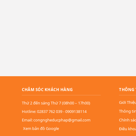
CHĂM SÓC KHÁCH HÀNG
THÔNG 
Giới Thiệ
Thứ 2 đến sáng Thứ 7 (08h00 – 17h00)
Thông ti
Hotline: 02837 762 039 - 0909138114
Email: congngheducphap@gmail.com
Chính sá
Xem bản đồ Google
Điều kho