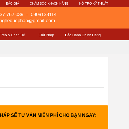
G
BÁO GIÁ
CHĂM SÓC KHÁCH HÀNG
HỖ TRỢ KỸ THUẬT
37 762 039
-
0909138114
gngheducphap@gmail.com
 Treo & Chân Đế
Giải Pháp
Bảo Hành Chính Hãng
PHÁP SẼ TƯ VẤN MIỄN PHÍ CHO BẠN NGAY: