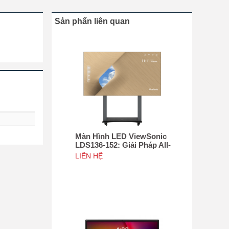
Sản phẩn liên quan
Màn Hình LED ViewSonic
LDS136-152: Giải Pháp All-
in-One Di Động Hàng Đầu
LIÊN HỆ