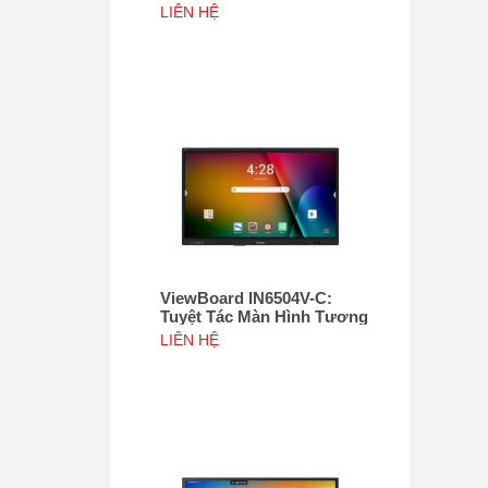
Tác 75", Tích hợp camera
LIÊN HỆ
4K độ phân giải 50MP, NFC
ViewBoard IN6504V-C:
Tuyệt Tác Màn Hình Tương
Tác 65inch, Tích hợp
LIÊN HỆ
camera 4K độ phân giải
50MP, NFC