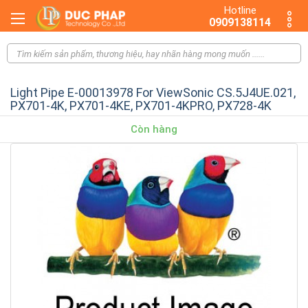
Hotline
0909138114
Light Pipe E-00013978 For ViewSonic CS.5J4UE.021,
PX701-4K, PX701-4KE, PX701-4KPRO, PX728-4K
Còn hàng