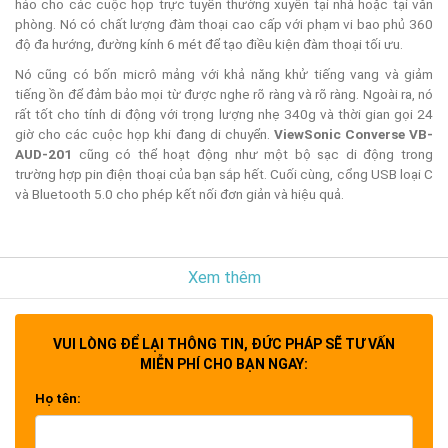
hảo cho các cuộc họp trực tuyến thường xuyên tại nhà hoặc tại văn
phòng. Nó có chất lượng đàm thoại cao cấp với phạm vi bao phủ 360
độ đa hướng, đường kính 6 mét để tạo điều kiện đàm thoại tối ưu.
Nó cũng có bốn micrô mảng với khả năng khử tiếng vang và giảm
tiếng ồn để đảm bảo mọi từ được nghe rõ ràng và rõ ràng. Ngoài ra, nó
rất tốt cho tính di động với trọng lượng nhẹ 340g và thời gian gọi 24
giờ cho các cuộc họp khi đang di chuyển.
ViewSonic Converse VB-
AUD-201
cũng có thể hoạt động như một bộ sạc di động trong
trường hợp pin điện thoại của bạn sắp hết. Cuối cùng, cổng USB loại C
và Bluetooth 5.0 cho phép kết nối đơn giản và hiệu quả.
Xem thêm
Đàm thoại không bị làm phiền với phạm vi phủ sóng lên đến 6m
Lý tưởng cho tối đa 6 người,
loa ngoài hội nghị ViewSonic
Converse VB-AUD-201
cung cấp âm thanh đa hướng 360 độ với
VUI LÒNG ĐỂ LẠI THÔNG TIN, ĐỨC PHÁP SẼ TƯ VẤN
đường kính bao phủ 6m và micrô có khả năng khử tiếng vang và giảm
MIỄN PHÍ CHO BẠN NGAY:
tiếng ồn. Mọi người tham dự đều có thể dễ dàng tập trung và tận
hưởng chất lượng cuộc trò chuyện siêu nét.
ViewSonic
Họ tên:
Converse VB-AUD-201
cũng được trang bị Bluetooth 5.0 để đảm bảo
sự ổn định của kết nối và chất lượng truyền tải âm nhạc.