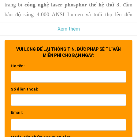
trang bị
công nghệ laser phosphor thế hệ thứ 3
, đảm
bảo độ sáng 4.000 ANSI Lumen và tuổi thọ lên đến
20.000 giờ, cho phép trải nghiệm hình ảnh sống động
Xem thêm
liên tục mà không cần thay bóng đèn. Với độ phân giải
4K HDR
và màn hình tối đa 300 inch, kết hợp loa khối
VUI LÒNG ĐỂ LẠI THÔNG TIN, ĐỨC PHÁP SẼ TƯ VẤN
10W tích hợp, mọi nội dung giải trí đều trở nên sống
MIỄN PHÍ CHO BẠN NGAY:
động, tràn ngập căn phòng.
Họ tên:
Các tính năng
zoom quang 1,3x, hiệu chỉnh Keystone
H/V và điều chỉnh 4 góc
giúp việc lắp đặt linh hoạt,
Số điện thoại:
đơn giản. Đồng thời,
Google TV tích hợp
và các ứng
dụng như Netflix, YouTube, Disney+ mang đến trải
Email:
nghiệm phát trực tuyến mượt mà, tiện lợi, không cần
thiết bị bổ sung.