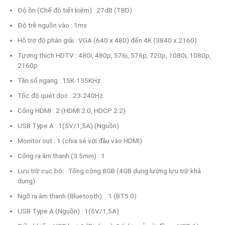
Độ ồn (Chế độ tiết kiệm) : 27dB (TBD)
Độ trễ nguồn vào : 1ms
Hỗ trợ độ phân giải : VGA (640 x 480) đến 4K (3840 x 2160)
Tương thích HDTV : 480i, 480p, 576i, 576p, 720p, 1080i, 1080p,
2160p
Tần số ngang : 15K-135KHz
Tốc độ quét dọc : 23-240Hz
Cổng HDMI : 2 (HDMI 2.0, HDCP 2.2)
USB Type A : 1(5V/1,5A) (Nguồn)
Monitor out : 1 (chia sẻ với đầu vào HDMI)
Cổng ra âm thanh (3.5mm) : 1
Lưu trữ cục bộ: : Tổng cộng 8GB (4GB dung lượng lưu trữ khả
dụng)
Ngõ ra âm thanh (Bluetooth): : 1 (BT5.0)
USB Type A (Nguồn) : 1(5V/1,5A)