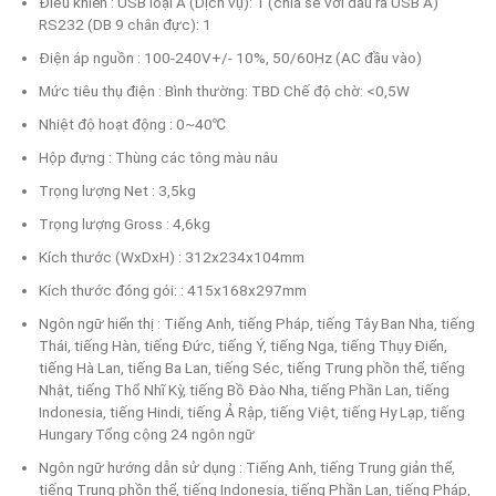
Điều khiển : USB loại A (Dịch vụ): 1 (chia sẻ với đầu ra USB A)
RS232 (DB 9 chân đực): 1
Điện áp nguồn : 100-240V+/- 10%, 50/60Hz (AC đầu vào)
Mức tiêu thụ điện : Bình thường: TBD Chế độ chờ: <0,5W
Nhiệt độ hoạt động : 0~40℃
Hộp đựng : Thùng các tông màu nâu
Trọng lượng Net : 3,5kg
Trọng lượng Gross : 4,6kg
Kích thước (WxDxH) : 312x234x104mm
Kích thước đóng gói: : 415x168x297mm
Ngôn ngữ hiển thị : Tiếng Anh, tiếng Pháp, tiếng Tây Ban Nha, tiếng
Thái, tiếng Hàn, tiếng Đức, tiếng Ý, tiếng Nga, tiếng Thụy Điển,
tiếng Hà Lan, tiếng Ba Lan, tiếng Séc, tiếng Trung phồn thể, tiếng
Nhật, tiếng Thổ Nhĩ Kỳ, tiếng Bồ Đào Nha, tiếng Phần Lan, tiếng
Indonesia, tiếng Hindi, tiếng Ả Rập, tiếng Việt, tiếng Hy Lạp, tiếng
Hungary Tổng cộng 24 ngôn ngữ
Ngôn ngữ hướng dẫn sử dụng : Tiếng Anh, tiếng Trung giản thể,
tiếng Trung phồn thể, tiếng Indonesia, tiếng Phần Lan, tiếng Pháp,