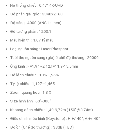
Hệ thống chiếu : 0,47" 4K-UHD
Độ phân giải gốc : 3840x2160
Độ sáng : 4000 (ANSI Lumen)
Độ tương phản : 1200:1
Màu hiển thị : 1,07 tỷ màu
Loại nguồn sáng : Laser Phosphor
Tuổi thọ nguồn sáng (giờ) ở chế độ thường : 20000
Ống kính : F=1,94~2,12,f=11,9-15,5mm
Độ lệch chiếu : 110% +/-6%
Tỷ lệ chiếu : 1,127~1,465
Zoom quang học : 1,3 X
Size hình ảnh : 60"-300"
Khoảng cách chiếu : 1,49-9,72m (150"@3,74m)
Điều chỉnh méo hình (Keystone) : H:+/-40°, V:+/-40°
Độ ồn (Chế độ thường) : 33dB (TBD)