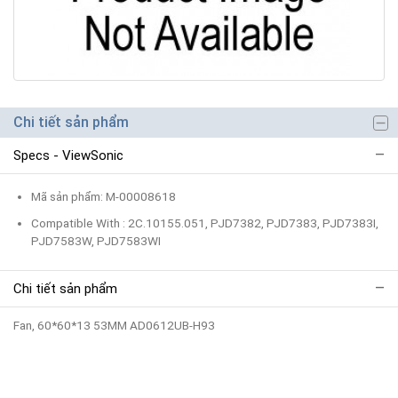
Chi tiết sản phẩm
Specs - ViewSonic
Mã sản phẩm: M-00008618
Compatible With : 2C.10155.051, PJD7382, PJD7383, PJD7383I,
PJD7583W, PJD7583WI
Chi tiết sản phẩm
Fan, 60*60*13 53MM AD0612UB-H93