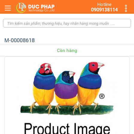
Hotline
0909138114
M-00008618
Còn hàng