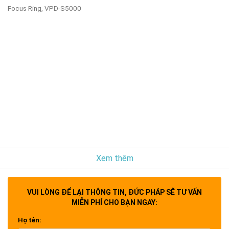
Focus Ring, VPD-S5000
Xem thêm
VUI LÒNG ĐỂ LẠI THÔNG TIN, ĐỨC PHÁP SẼ TƯ VẤN
MIỄN PHÍ CHO BẠN NGAY:
Họ tên: