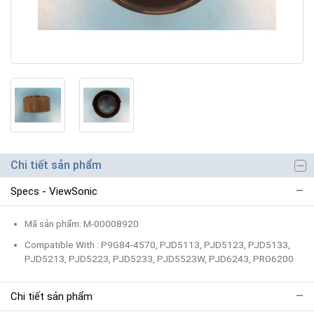
Chi tiết sản phẩm
Specs - ViewSonic
Mã sản phẩm: M-00008920
Compatible With : P9G84-4570, PJD5113, PJD5123, PJD5133,
PJD5213, PJD5223, PJD5233, PJD5523W, PJD6243, PRO6200
Chi tiết sản phẩm