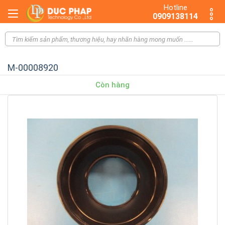
Hotline
0909138114
M-00008920
Còn hàng