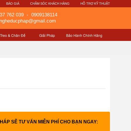
G
BÁO GIÁ
CHĂM SÓC KHÁCH HÀNG
HỖ TRỢ KỸ THUẬT
37 762 039
-
0909138114
gngheducphap@gmail.com
 Treo & Chân Đế
Giải Pháp
Bảo Hành Chính Hãng
PHÁP SẼ TƯ VẤN MIỄN PHÍ CHO BẠN NGAY: