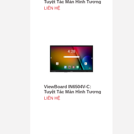
Tuyệt Tác Màn Hình Tương
Tác 75", Tích hợp camera
LIÊN HỆ
4K độ phân giải 50MP, NFC
ViewBoard IN6504V-C:
Tuyệt Tác Màn Hình Tương
Tác 65inch, Tích hợp
LIÊN HỆ
camera 4K độ phân giải
50MP, NFC