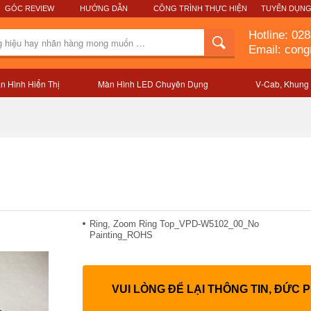
GÓC REVIEW
HƯỚNG DẪN
CÔNG TRÌNH THỰC HIỆN
TUYỂN DỤN
Hotline:
028
Email: con
n Hình Hiển Thị
Màn Hình LED Chuyên Dụng
V-Cab, Khung
Mô tả sản phẩm
Ring, Zoom Ring Top_VPD-W5102_00_No
Painting_ROHS
VUI LÒNG ĐỂ LẠI THÔNG TIN, ĐỨC 