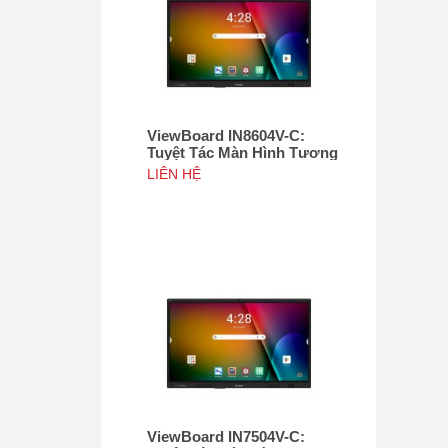
ViewBoard IN8604V-C:
Tuyệt Tác Màn Hình Tương
Tác 86", Tích hợp camera
LIÊN HỆ
4K độ phân giải 50MP, NFC
ViewBoard IN7504V-C: