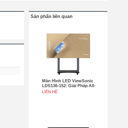
Sản phẩn liên quan
Màn Hình LED ViewSonic
LDS136-152: Giải Pháp All-
in-One Di Động Hàng Đầu
LIÊN HỆ