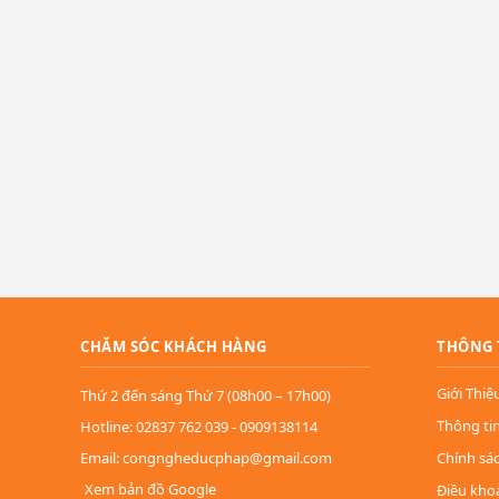
CHĂM SÓC KHÁCH HÀNG
THÔNG 
Giới Thiệ
Thứ 2 đến sáng Thứ 7 (08h00 – 17h00)
Thông ti
Hotline: 02837 762 039 - 0909138114
Email: congngheducphap@gmail.com
Chính sá
Xem bản đồ Google
Điều kho