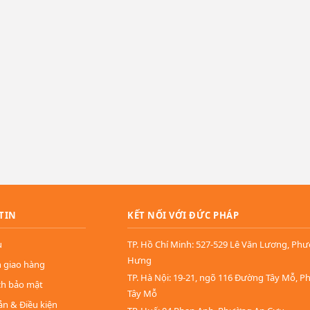
TIN
KẾT NỐI VỚI ĐỨC PHÁP
u
TP. Hồ Chí Minh: 527-529 Lê Văn Lương, Ph
Hưng
n giao hàng
TP. Hà Nội: 19-21, ngõ 116 Đường Tây Mỗ, 
ch bảo mật
Tây Mỗ
ản & Điều kiện