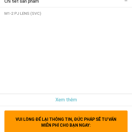
Chi tiết sản phẩm
M1-2 PJ LENS (SVC)
Xem thêm
VUI LÒNG ĐỂ LẠI THÔNG TIN, ĐỨC PHÁP SẼ TƯ VẤN
MIỄN PHÍ CHO BẠN NGAY: