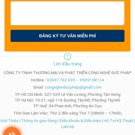
ĐĂNG KÝ TƯ VẤN MIỄN PHÍ
Lên đầu trang
CÔNG TY TNHH THƯƠNG MẠI VÀ PHÁT TRIỂN CÔNG NGHỆ ĐỨC PHÁP
Hotline :
02837 762 039
-
0909138114
Email:
congngheducphap@gmail.com
TP. Hồ Chí Minh: 527-529 Lê Văn Lương, Phường Tân Hưng
TP. Hà Nội: 19-21, ngõ 116 Đường Tây Mỗ, Phường Tây Mỗ
TP. Huế: 04 Phan Anh, Phường An Cựu
Thời Gian Làm Việc: Thứ 2 đến sáng Thứ 7 (08h00 – 17h00)
Giới Thiệu
|
Thông tin giao hàng
|
Điều khoản & Điều kiện
|
Hỗ Trợ Kỹ Thuật
|
Liên hệ