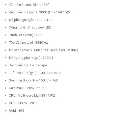
Kích thước màn hình : 135"'
Vùng hiển thị (mm) : 3000 (H) x 1687.5(V)
Độ phân giải gốc : 1920x1080
Công nghệ : Direct view LED
Pitch Size (mm) : 1.56
Tốc độ làm tươi : 3840 Hz
Độ sáng (max.) : 600 nits (8 levels adujstable)
Độ tương phản (typ.) : 6000:1
Dạng hiển thị : Landscape
Tuổi thọ LED (typ.) : 100,000 Hours
Góc nhìn (typ.) : H = 160, V = 160
Gam màu : 120% Rec.709
CPU : Muilt-core Mali G51 MP2
GPU : Hi3751 V811
RAM : 4GB