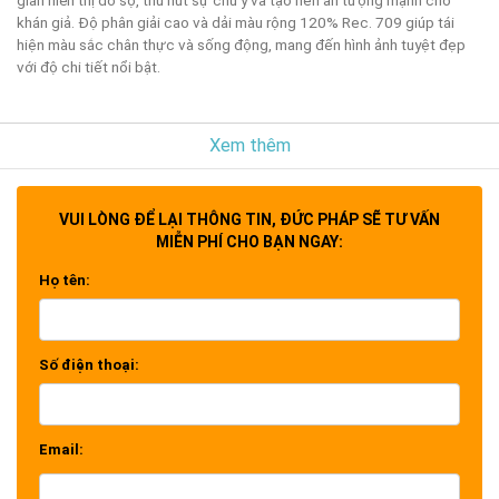
khán giả. Độ phân giải cao và dải màu rộng 120% Rec. 709 giúp tái
hiện màu sắc chân thực và sống động, mang đến hình ảnh tuyệt đẹp
với độ chi tiết nổi bật.
Màn Hình Direct View LED ViewSonic LDM135-151 có thiết kế mỏng
Xem thêm
và tinh tế, với khung viền siêu mỏng và không viền rộng chỉ 35 mm.
Thiết kế này không chỉ tạo ra một vẻ đẹp hiện đại, mà còn giúp tăng
cường trải nghiệm xem bằng cách loại bỏ hiện tượng ghép hình và
VUI LÒNG ĐỂ LẠI THÔNG TIN, ĐỨC PHÁP SẼ TƯ VẤN
mang lại sự tập trung tối đa cho người xem.
MIỄN PHÍ CHO BẠN NGAY:
Họ tên:
Ngoài ra, màn hình còn được thiết kế với tính năng dễ dàng lắp đặt,
bảo trì và khả năng kháng ẩm, kháng bụi. Điều này đảm bảo rằng màn
hình hoạt động ổn định và có tuổi thọ lâu dài, phù hợp cho các môi
trường thương mại và doanh nghiệp.
Số điện thoại:
Với Màn Hình Direct View LED Cao Cấp ViewSonic LDM135-151, bạn
sẽ được trải nghiệm hình ảnh đẳng cấp và chất lượng cao trên một
Email:
không gian hiển thị lớn. Đây là giải pháp tuyệt vời cho các phòng họp,
sảnh đẳng cấp, triển lãm, quảng cáo và các ứng dụng thương mại