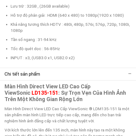
Lưu trữ : 32GB , (26GB available)
Hỗ trợ độ phân giải : HDMI (640 x 480) to 1080p(1920 x 1080)
Khả năng tương thích HDTV : 480i, 480p, 576i, 576p, 720p, 1080i,
1080p
Tần số ngang : 31-94 kHz
Tốc độ quét dọc : 56-85Hz
INPUT : x3, (USB3.0 x1, USB2.0 x2)
Chi tiết sản phẩm
Màn Hình Direct View LED Cao Cấp
ViewSonic
LD135-151
: Sự Trọn Vẹn Của Hình Ảnh
Trên Một Không Gian Rộng Lớn
Màn Hình Direct View LED Cao Cấp ViewSonic ® LDM135-151 là một
sản phẩm màn hình LED trực tiếp cao cấp, mang đến cho bạn trải
nghiệm hình ảnh đẳng cấp và chất lượng tuyệt vời.
Với kích thước lớn lên đến 135 inch, màn hình này tạo ra một không
gian hiển thị đồ sộ, thu hút sự chú ý và tạo nên ấn tượng mạnh cho