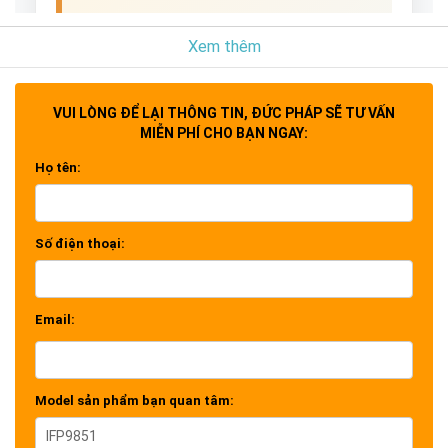
ViewBoard IFP9851
Xem thêm
ViewSonic ViewBoard® IFP9851
là màn
hình tương tác cao cấp mang đến hiệu suất
VUI LÒNG ĐỂ LẠI THÔNG TIN, ĐỨC PHÁP SẼ TƯ VẤN
tiết kiệm năng lượng vượt trội cho lớp học
MIỄN PHÍ CHO BẠN NGAY:
và doanh nghiệp. Với kích thước cực lớn
98
Họ tên:
inch 4K
(thuộc dòng IFP51 từ 55" đến
98"), thiết bị được thiết kế đặc biệt dành cho
giảng dạy và hội họp trong không gian rộng
Số điện thoại:
lớn.
Sản phẩm được trang bị
công nghệ EDLA
(Enterprise Device Licensing Agreement)
Email:
và chạy trên nền tảng
Android 14
, mang
đến khả năng tích hợp sâu với hệ sinh thái
Google. Đặc biệt, sản phẩm đạt chứng nhận
Model sản phẩm bạn quan tâm:
EPEAT Silver
, cam kết tiết kiệm năng
lượng, thân thiện với môi trường – giải pháp