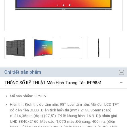
Chi tiết sản phẩm
THÔNG SỐ KỸ THUẬT Màn Hình Tương Tác IFP9851
Mã sản phẩm: IFP9851
Hiển thị : Kích thước tấm nền: 98" .Loại tấm nền: Mô-đun LCD TFT
có đèn nền DLED. .Diện tích hiển thị (mm): 2158,85mm (cao)
x1214,35mm (dọc) (97,5") .Tỷ lệ khung hình: 16:9 .Độ phân giải:
UHD 3840x2160 .Màu sắc: 1,07G màu .Độ sáng: 400 nits (điển
hình) .Tỷ lệ tương phản: 1200:1 (điển hình) / 5000:1 (DCR) .Thời