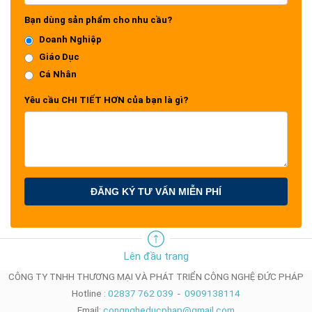
lý tưởng cho các tổ chức hướng đến phát
Bạn dùng sản phẩm cho nhu cầu?
triển bền vững.
Doanh Nghiệp
Giáo Dục
Cá Nhân
Yêu cầu CHI TIẾT HƠN của bạn là gì?
ĐĂNG KÝ TƯ VẤN MIỄN PHÍ
Lên đầu trang
CÔNG TY TNHH THƯƠNG MẠI VÀ PHÁT TRIỂN CÔNG NGHỆ ĐỨC PHÁP
TÍNH NĂNG NỔI BẬT CỦA
Hotline :
02837 762 039
-
0909138114
VIEWBOARD IFP9851
Email:
congngheducphap@gmail.com