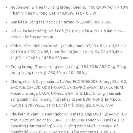
Nguồn điện & Tiêu thụ năng lượng : Điện áp: 100-240V AC +/- 10%
Phạm vi tiêu thụ rộng: Bật: 143,96W; Tắt: < 0,5 W
Gắn kết & Công thái học : Gắn tường (VESA®): 800 x 600
Điều kiện hoạt động : Nhiệt độ (º C): 0°C đến 40°C .Độ ẩm: 20% ~
80% RH không ngưng tụ
Kích thước : Kích thước vật lý (inch / mm): 87,39 x 52,1 x 3,35 in /
2219,6 x 1323,3 x 85,1 mm .Bao bì (inch / mm): 94,72 x 58,46 x
11,02 in / 2406 x 1485 x 280 mm
Trọng lượng : Trọng lượng tịnh (lb / kg): 184,53 lb / 83,7 kg .Tổng
trọng lượng (lb / kg): 230,49 lb / 104,55 kg
Chứng nhận & Quy chuẩn : cTUVus, FCC/ICES003, Energy Star 8.0,
EMC/CE, CB/LVD, GOST-R/EAC, UkrSEPRO, EPEAT, Mexico NOM,
Mexico .Energy, UKCA, UK-EEL, BSMI, BIS, LBL( Chứng nhận ánh
sáng xanh thấp), Không nhấp nháy, Green BOM, RoHS, ErP-.Eco,
REACH, SCIP, WEEE, TPCH, Chất thải đóng gói, CA65, PAIA
Phụ kiện đi kèm : 1. Dây nguồn x1 3 mét 2. Cáp USB Type-C x1 1,8
mét, được chứng nhận USB-IF 3. Cáp USB Touch x1 3 mét 4. Bút
cảm ứng (Bút thụ động) x 2 5. Hướng dẫn bắt đầu nhanh 6. Bộ
chuyển đổi RS232 x1 7. Kẹp x 5 8. Tấm camera x1 9. Vít x 8