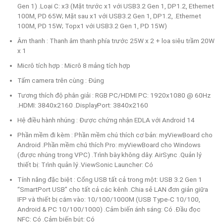
Gen 1) .Loại C: x3 (Mặt trước x1 với USB3.2 Gen 1, DP1.2, Ethernet
100M, PD 65W; Mặt sau x1 với USB3.2 Gen 1, DP1.2, .Ethernet
100M, PD 15W; Topx1 với USB3.2 Gen 1, PD 15W)
Âm thanh : Thanh âm thanh phía trước 25W x 2 + loa siêu trầm 20W
x 1
Micrô tích hợp : Micrô 8 mảng tích hợp
Tấm camera trên cùng : Đúng
Tương thích độ phân giải : RGB PC/HDMI PC: 1920x1080 @ 60Hz
.HDMI: 3840x2160 .DisplayPort: 3840x2160
Hệ điều hành nhúng : Được chứng nhận EDLA với Android 14
Phần mềm đi kèm : Phần mềm chú thích cơ bản: myViewBoard cho
Android .Phần mềm chú thích Pro: myViewBoard cho Windows
(được nhúng trong VPC) .Trình bày không dây: AirSync .Quản lý
thiết bị: Trình quản lý .ViewSonic Launcher: Có
Tính năng đặc biệt : Cổng USB tất cả trong một: USB 3.2 Gen 1
“SmartPort USB” cho tất cả các kênh .Chia sẻ LAN đơn giản giữa
IFP và thiết bị cắm vào: 10/100/1000M (USB Type-C 10/100,
Android & PC 10/100/1000) .Cảm biến ánh sáng: Có .Đầu đọc
NFC: Có .Cảm biến bút: Có