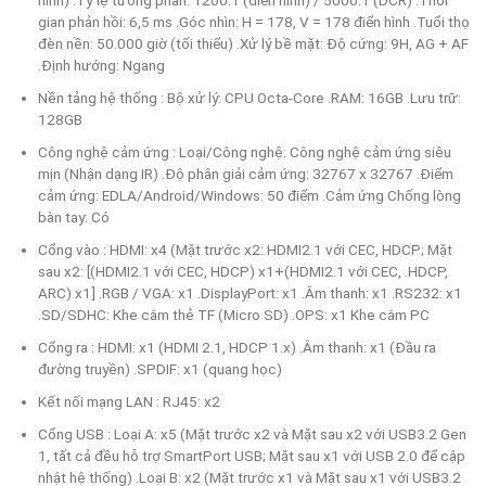
gian phản hồi: 6,5 ms .Góc nhìn: H = 178, V = 178 điển hình .Tuổi thọ
đèn nền: 50.000 giờ (tối thiểu) .Xử lý bề mặt: Độ cứng: 9H, AG + AF
.Định hướng: Ngang
Nền tảng hệ thống : Bộ xử lý: CPU Octa-Core .RAM: 16GB .Lưu trữ:
128GB
Công nghệ cảm ứng : Loại/Công nghệ: Công nghệ cảm ứng siêu
mịn (Nhận dạng IR) .Độ phân giải cảm ứng: 32767 x 32767 .Điểm
cảm ứng: EDLA/Android/Windows: 50 điểm .Cảm ứng Chống lòng
bàn tay: Có
Cổng vào : HDMI: x4 (Mặt trước x2: HDMI2.1 với CEC, HDCP; Mặt
sau x2: [(HDMI2.1 với CEC, HDCP) x1+(HDMI2.1 với CEC, .HDCP,
ARC) x1] .RGB / VGA: x1 .DisplayPort: x1 .Âm thanh: x1 .RS232: x1
.SD/SDHC: Khe cắm thẻ TF (Micro SD) .OPS: x1 Khe cắm PC
Cổng ra : HDMI: x1 (HDMI 2.1, HDCP 1.x) .Âm thanh: x1 (Đầu ra
đường truyền) .SPDIF: x1 (quang học)
Kết nối mạng LAN : RJ45: x2
Cổng USB : Loại A: x5 (Mặt trước x2 và Mặt sau x2 với USB3.2 Gen
1, tất cả đều hỗ trợ SmartPort USB; Mặt sau x1 với USB 2.0 để cập
nhật hệ thống) .Loại B: x2 (Mặt trước x1 và Mặt sau x1 với USB3.2