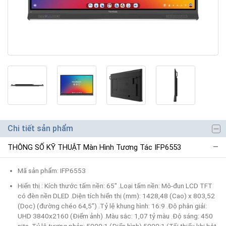
Chi tiết sản phẩm
THÔNG SỐ KỸ THUẬT Màn Hình Tương Tác IFP6553
Mã sản phẩm: IFP6553
Hiển thị : Kích thước tấm nền: 65" .Loại tấm nền: Mô-đun LCD TFT
có đèn nền DLED .Diện tích hiển thị (mm): 1428,48 (Cao) x 803,52
(Dọc) (đường chéo 64,5”) .Tỷ lệ khung hình: 16:9 .Độ phân giải:
UHD 3840x2160 (Điểm ảnh) .Màu sắc: 1,07 tỷ màu .Độ sáng: 450
nits .Tỷ lệ tương phản: 5000:1 (Điển hình) 5000:1 (Tối thiểu khi bật