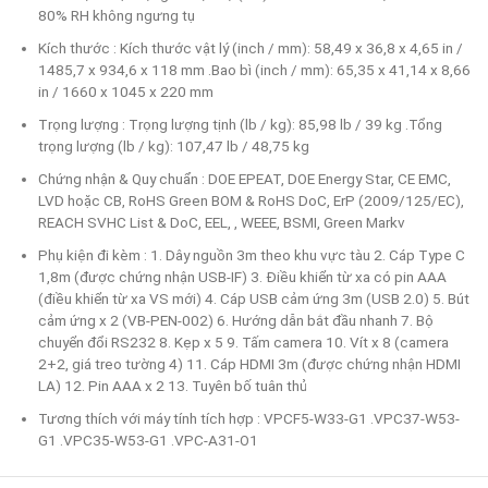
80% RH không ngưng tụ
Kích thước : Kích thước vật lý (inch / mm): 58,49 x 36,8 x 4,65 in /
1485,7 x 934,6 x 118 mm .Bao bì (inch / mm): 65,35 x 41,14 x 8,66
in / 1660 x 1045 x 220 mm
Trọng lượng : Trọng lượng tịnh (lb / kg): 85,98 lb / 39 kg .Tổng
trọng lượng (lb / kg): 107,47 lb / 48,75 kg
Chứng nhận & Quy chuẩn : DOE EPEAT, DOE Energy Star, CE EMC,
LVD hoặc CB, RoHS Green BOM & RoHS DoC, ErP (2009/125/EC),
REACH SVHC List & DoC, EEL, , WEEE, BSMI, Green Markv
Phụ kiện đi kèm : 1. Dây nguồn 3m theo khu vực tàu 2. Cáp Type C
1,8m (được chứng nhận USB-IF) 3. Điều khiển từ xa có pin AAA
(điều khiển từ xa VS mới) 4. Cáp USB cảm ứng 3m (USB 2.0) 5. Bút
cảm ứng x 2 (VB-PEN-002) 6. Hướng dẫn bắt đầu nhanh 7. Bộ
chuyển đổi RS232 8. Kẹp x 5 9. Tấm camera 10. Vít x 8 (camera
2+2, giá treo tường 4) 11. Cáp HDMI 3m (được chứng nhận HDMI
LA) 12. Pin AAA x 2 13. Tuyên bố tuân thủ
Tương thích với máy tính tích hợp : VPCF5-W33-G1 .VPC37-W53-
G1 .VPC35-W53-G1 .VPC-A31-O1