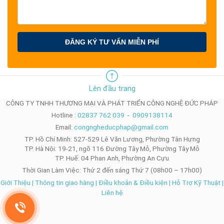
trực quan, bảo mật cao và dễ dàng tích hợp
trong môi trường
giáo dục cũng như doanh nghiệp.
TỔNG QUAN SẢN PHẨM
ĐĂNG KÝ TƯ VẤN MIỄN PHÍ
Dòng
màn hình tương tác ViewBoard® IFP53 Series
mở ra
một bước tiến mới trong công nghệ giáo dục, mang đến trải
nghiệm giảng dạy và học tập trực quan, hiện đại. Nhờ tính
Lên đầu trang
năng
đăng nhập nhanh bằng NFC và SSO
, người dùng có thể
truy cập ngay vào giao diện cá nhân cùng dữ liệu đám mây, tiết
CÔNG TY TNHH THƯƠNG MẠI VÀ PHÁT TRIỂN CÔNG NGHỆ ĐỨC PHÁP
kiệm thời gian và đảm bảo bảo mật.
Hotline :
02837 762 039
-
0909138114
Email:
congngheducphap@gmail.com
TP. Hồ Chí Minh: 527-529 Lê Văn Lương, Phường Tân Hưng
ViewBoard IFP53 còn hỗ trợ
ghi chú nhanh với 4 màu sắc
linh
TP. Hà Nội: 19-21, ngõ 116 Đường Tây Mỗ, Phường Tây Mỗ
hoạt, giúp giáo viên và học sinh dễ dàng ghi lại ý tưởng ngay khi
TP. Huế: 04 Phan Anh, Phường An Cựu
cảm hứng xuất hiện.
Thời Gian Làm Việc: Thứ 2 đến sáng Thứ 7 (08h00 – 17h00)
Giới Thiệu
|
Thông tin giao hàng
|
Điều khoản & Điều kiện
|
Hỗ Trợ Kỹ Thuật
|
Liên hệ
Vận hành trên nền tảng
Android 14
, thiết bị sở hữu bộ vi xử
lý
octa-core mạnh mẽ, RAM 8GB và bộ nhớ ảo 8GB
, mang
đến hiệu năng mượt mà, khả năng xử lý đa tác vụ ổn định. Đi