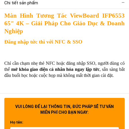
Chi tiết sản phẩm
Màn Hình Tương Tác ViewBoard IFP6553
65" 4K – Giải Pháp Cho Giáo Dục & Doanh
Nghiệp
Đăng nhập tức thì với NFC & SSO
Chỉ cần chạm nhẹ thẻ NFC hoặc đăng nhập SSO, người dùng có
thể
mở khóa giao diện cá nhân hóa ngay lập tức
, sẵn sàng bắt
đầu buổi học hoặc cuộc họp mà không mất thời gian cài đặt.
Viết & vẽ như trên giấy thật
VUI LÒNG ĐỂ LẠI THÔNG TIN, ĐỨC PHÁP SẼ TƯ VẤN
MIỄN PHÍ CHO BẠN NGAY:
Bút stylus thông minh cho phép
ghi chú, phác thảo và đổi màu
Họ tên:
linh hoạt
, tái hiện cảm giác viết tự nhiên. Mọi thao tác được phản