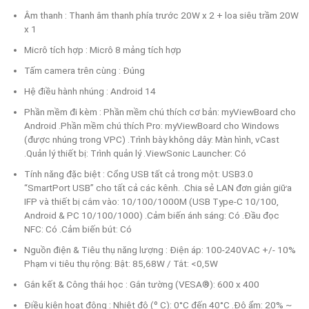
Âm thanh : Thanh âm thanh phía trước 20W x 2 + loa siêu trầm 20W
x 1
Micrô tích hợp : Micrô 8 mảng tích hợp
Tấm camera trên cùng : Đúng
Hệ điều hành nhúng : Android 14
Phần mềm đi kèm : Phần mềm chú thích cơ bản: myViewBoard cho
Android .Phần mềm chú thích Pro: myViewBoard cho Windows
(được nhúng trong VPC) .Trình bày không dây: Màn hình, vCast
.Quản lý thiết bị: Trình quản lý .ViewSonic Launcher: Có
Tính năng đặc biệt : Cổng USB tất cả trong một: USB3.0
“SmartPort USB” cho tất cả các kênh. .Chia sẻ LAN đơn giản giữa
IFP và thiết bị cắm vào: 10/100/1000M (USB Type-C 10/100,
Android & PC 10/100/1000) .Cảm biến ánh sáng: Có .Đầu đọc
NFC: Có .Cảm biến bút: Có
Nguồn điện & Tiêu thụ năng lượng : Điện áp: 100-240VAC +/- 10%
Phạm vi tiêu thụ rộng: Bật: 85,68W / Tắt: <0,5W
Gắn kết & Công thái học : Gắn tường (VESA®): 600 x 400
Điều kiện hoạt động : Nhiệt độ (º C): 0°C đến 40°C .Độ ẩm: 20% ~