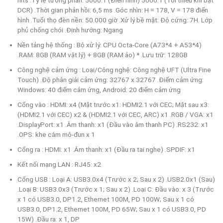
DCR) .Thời gian phản hồi: 6,5 ms .Góc nhìn: H = 178, V = 178 điển
hình .Tuổi thọ đèn nền: 50.000 giờ .Xử lý bề mặt: Độ cứng: 7H. Lớp
phủ chống chói .Định hướng: Ngang
Nền tảng hệ thống : Bộ xử lý: CPU Octa-Core (A73*4 + A53*4)
.RAM: 8GB (RAM vật lý) + 8GB (RAM ảo) * .Lưu trữ: 128GB
Công nghệ cảm ứng : Loại/Công nghệ: Công nghệ UFT (Ultra Fine
Touch) .Độ phân giải cảm ứng: 32767 x 32767 .Điểm cảm ứng:
Windows: 40 điểm cảm ứng, Android: 20 điểm cảm ứng
Cổng vào : HDMI: x4 (Mặt trước x1: HDMI2.1 với CEC; Mặt sau x3:
(HDMI2.1 với CEC) x2 & (HDMI2.1 với CEC, ARC) x1 .RGB / VGA: x1
.DisplayPort: x1 .Âm thanh: x1 (Đầu vào âm thanh PC) .RS232: x1
.OPS: khe cắm mô-đun x 1
Cổng ra : HDMI: x1 .Âm thanh: x1 (Đầu ra tai nghe) .SPDIF: x1
Kết nối mạng LAN : RJ45: x2
Cổng USB : Loại A: USB3.0x4 (Trước x 2; Sau x 2) .USB2.0x1 (Sau)
.Loại B: USB3.0x3 (Trước x 1; Sau x 2) .Loại C: Đầu vào: x 3 (Trước
x 1 có USB3.0, DP1.2, Ethernet 100M, PD 100W; Sau x 1 có
USB3.0, DP1.2, Ethernet 100M, PD 65W; Sau x 1 có USB3.0, PD
15W) .Đầu ra: x 1, DP