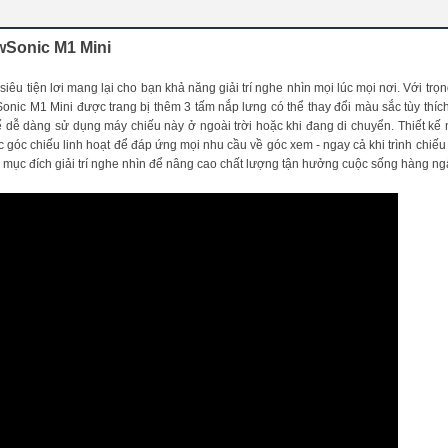
wSonic M1 Mini
iêu tiện lơi mang lại cho bạn khả năng giải trí nghe nhìn mọi lúc mọi nơi. Với trọ
Sonic M1 Mini được trang bị thêm 3 tấm nắp lưng có thể thay đổi màu sắc tùy thíc
ể dễ dàng sử dụng máy chiếu này ở ngoài trời hoặc khi đang di chuyển. Thiết kế
 góc chiếu linh hoạt để đáp ứng mọi nhu cầu về góc xem - ngay cả khi trình chiếu 
o mục đích giải trí nghe nhìn để nâng cao chất lượng tận hưởng cuộc sống hàng ng