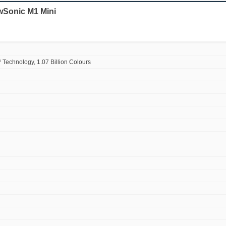
wSonic M1 Mini
echnology, 1.07 Billion Colours
ạn có thể tổ chức xem phim ban đêm hay bữa tiệc âm nhạc tuyệt vời vào bất cứ k