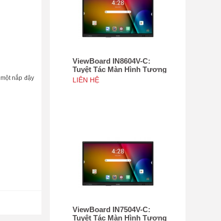
ViewBoard IN8604V-C:
Tuyệt Tác Màn Hình Tương
Tác 86", Tích hợp camera
ư một nắp đậy
LIÊN HỆ
4K độ phân giải 50MP, NFC
ViewBoard IN7504V-C:
Tuyệt Tác Màn Hình Tương