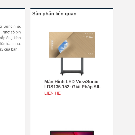
Sản phẩn liên quan
ng lượng nhẹ,
h. Nhờ có pin
 nắp ống kính
lên trần nhà.
ày của bạn.
Màn Hình LED ViewSonic
LDS136-152: Giải Pháp All-
in-One Di Động Hàng Đầu
LIÊN HỆ