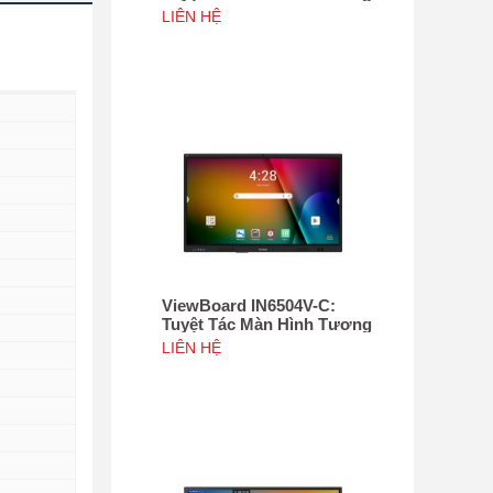
Tác 75", Tích hợp camera
LIÊN HỆ
4K độ phân giải 50MP, NFC
ViewBoard IN6504V-C:
Tuyệt Tác Màn Hình Tương
Tác 65inch, Tích hợp
LIÊN HỆ
camera 4K độ phân giải
50MP, NFC
hi nào và bất