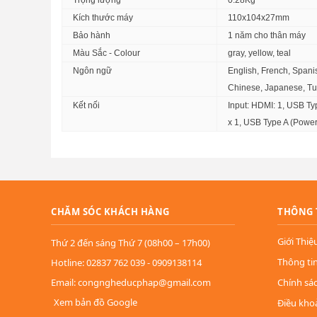
Trọng lượng
0.28Kg
cứ nơi đâu bạn đến
Kích thước máy
110x104x27mm
Bảo hành
1 năm cho thân máy
Màu Sắc - Colour
gray, yellow, teal
Ngôn ngữ
English, French, Spani
Chinese, Japanese, Tur
Kết nối
Input: HDMI: 1, USB Ty
x 1, USB Type A (Power
CHĂM SÓC KHÁCH HÀNG
THÔNG 
Giới Thiệ
Thứ 2 đến sáng Thứ 7 (08h00 – 17h00)
Thông ti
Hotline: 02837 762 039 - 0909138114
Email: congngheducphap@gmail.com
Chính sá
Xem bản đồ Google
Điều kho