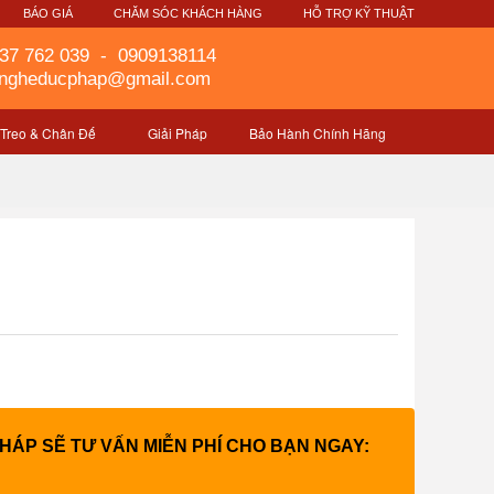
G
BÁO GIÁ
CHĂM SÓC KHÁCH HÀNG
HỖ TRỢ KỸ THUẬT
37 762 039
-
0909138114
gngheducphap@gmail.com
 Treo & Chân Đế
Giải Pháp
Bảo Hành Chính Hãng
PHÁP SẼ TƯ VẤN MIỄN PHÍ CHO BẠN NGAY: