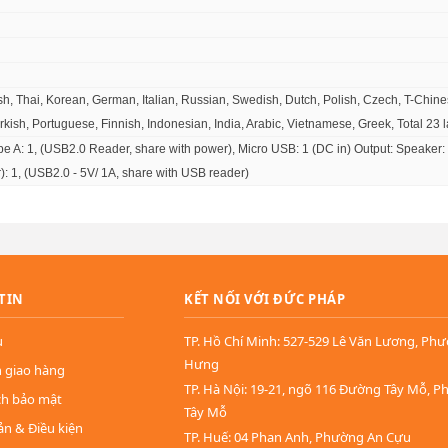
sh, Thai, Korean, German, Italian, Russian, Swedish, Dutch, Polish, Czech, T-Chine
kish, Portuguese, Finnish, Indonesian, India, Arabic, Vietnamese, Greek, Total 23
pe A: 1, (USB2.0 Reader, share with power), Micro USB: 1 (DC in) Output: Speake
): 1, (USB2.0 - 5V/ 1A, share with USB reader)
TIN
KẾT NỐI VỚI ĐỨC PHÁP
u
TP. Hồ Chí Minh: 527-529 Lê Văn Lương, Ph
Hưng
n giao hàng
TP. Hà Nội: 19-21, ngõ 116 Đường Tây Mỗ, 
ch bảo mật
Tây Mỗ
ản & Điều kiện
TP. Huế: 04 Phan Anh, Phường An Cựu