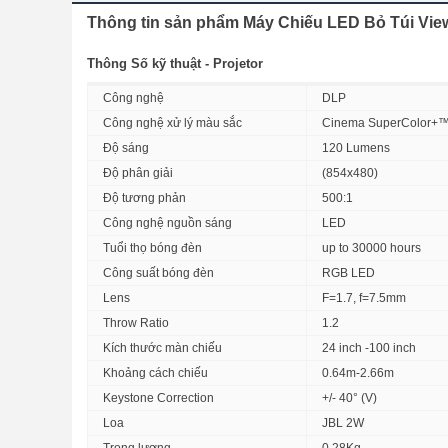
Thông tin sản phẩm Máy Chiếu LED Bỏ Túi Vie
Thông Số kỹ thuật - Projetor
Công nghệ
DLP
Công nghệ xử lý màu sắc
Cinema SuperColor+™ T
Độ sáng
120 Lumens
Độ phân giải
(854x480)
Độ tương phản
500:1
Công nghệ nguồn sáng
LED
Tuổi thọ bóng đèn
up to 30000 hours
Công suất bóng đèn
RGB LED
Lens
F=1.7, f=7.5mm
Throw Ratio
1.2
Kích thước màn chiếu
24 inch -100 inch
Khoảng cách chiếu
0.64m-2.66m
Keystone Correction
+/- 40° (V)
Loa
JBL 2W
Âm Thanh Sống Động Với Hệ Thống Loa JBL Chất Lượng Cao
Được tích hợp loa JBL với chất lượng âm thanh cực sống động, b