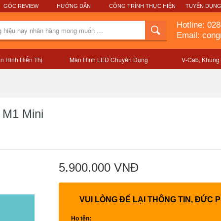
GÓC REVIEW
HƯỚNG DẪN
CÔNG TRÌNH THỰC HIỆN
TUYỂN DỤN
Hotline:
028
Email: con
n Hình Hiển Thị
Màn Hình LED Chuyên Dụng
V-Cab, Khung
Mô tả sản phẩm
 M1 Mini
5.900.000 VNĐ
VUI LÒNG ĐỂ LẠI THÔNG TIN, ĐỨC 
Họ tên: