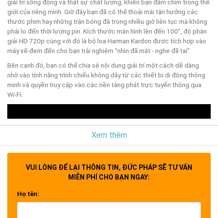
giải trí sống động và thật sự chất lượng, khiến bạn đắm chìm trong thế
giới của riêng mình. Giờ đây bạn đã có thể thoải mái tận hưởng các
thước phim hay những trận bóng đá trong nhiều giờ liên tục mà không
phải lo đến thời lượng pin. Kích thước màn hình lên đến 100”, độ phân
giải HD 720p cùng với đó là bộ loa Harman Kardon được tích hợp vào
máy sẽ đem đến cho bạn trải nghiệm “nhìn đã mắt - nghe đã tai”.
Bên cạnh đó, bạn có thể chia sẻ nội dung giải trí một cách dễ dàng
nhờ vào tính năng trình chiếu không dây từ các thiết bị di động thông
minh và quyền truy cập vào các nền tảng phát trực tuyến thông qua
Wi-Fi.
Xem thêm
VUI LÒNG ĐỂ LẠI THÔNG TIN, ĐỨC PHÁP SẼ TƯ VẤN
MIỄN PHÍ CHO BẠN NGAY:
Họ tên:
ViewSonic M1 Pro: Máy
0