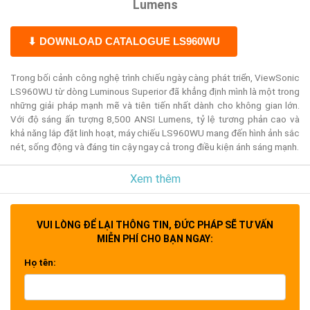
Lumens
⬇ DOWNLOAD CATALOGUE LS960WU
Trong bối cảnh công nghệ trình chiếu ngày càng phát triển, ViewSonic
LS960WU từ dòng Luminous Superior đã khẳng định mình là một trong
những giải pháp mạnh mẽ và tiên tiến nhất dành cho không gian lớn.
Với độ sáng ấn tượng 8,500 ANSI Lumens, tỷ lệ tương phản cao và
khả năng lắp đặt linh hoạt, máy chiếu LS960WU mang đến hình ảnh sắc
nét, sống động và đáng tin cậy ngay cả trong điều kiện ánh sáng mạnh.
Xem thêm
VUI LÒNG ĐỂ LẠI THÔNG TIN, ĐỨC PHÁP SẼ TƯ VẤN
Dưới đây là chi tiết các tính năng nổi bật và thông số kỹ thuật của
MIỄN PHÍ CHO BẠN NGAY:
ViewSonic LS960WU để bạn có cái nhìn sâu hơn về những ưu điểm
mà sản phẩm này mang lại.
Họ tên:
1. Độ Sáng Cao 8,500 ANSI Lumens – Hình Ảnh Sáng Rõ Ở Mọi
Không Gian