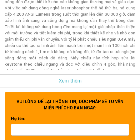
bóng đèn được thiết kế cho các không gian thương mại và giáo dục.
Với việc sử dụng công nghệ laser phosphor thế hệ thứ ba, nó cung
cấp 4.200 ANSI Lumens trong suốt thời gian lên đến 30.000 giờ, đảm
bảo hình ảnh sáng và sống động mà không cần thay thế bóng đèn.
Thiết kế không sử dụng bóng đèn mang lại một giải pháp thân thiện
với môi trường và tiết kiệm chi phí, trong khi thiết kế nhẹ và nhỏ gọn
giảm thiểu chi phí vận chuyển. Với tỷ lệ phát chiếu siêu ngắn 0,49, máy
chiếu có thể tạo ra hình ảnh liền mạch trên một màn hình 100 inch chỉ
từ khoảng cách 1,1 m mà không có bóng đổ, từ đó tạo ra trải nghiệm
sống động một cách dễ dàng. Máy chiếu này tích hợp sửa lỗi
keystone theo chiều ngang và dọc với điều chỉnh 4 góc, khả năng
phát chiếu 360° và chế độ chiều dọc để cài đặt dễ dàng và ứng dụng
linh hoạt.
Xem thêm
Sáng, Nhỏ Gọn, Bền Bỉ LS711HD tích hợp công nghệ laser phosphor
VUI LÒNG ĐỂ LẠI THÔNG TIN, ĐỨC PHÁP SẼ TƯ VẤN
thế hệ thứ ba tiên tiến, tăng độ sáng lên 20% và đạt được hiệu suất
MIỄN PHÍ CHO BẠN NGAY:
phát sáng tốt hơn, tất cả trong khi nhỏ gọn hơn 32% và dễ tiếp cận
hơn so với thế hệ trước đó. Nguồn sáng không sử dụng bóng đèn
Họ tên:
cung cấp chức năng bật/tắt nguồn ngay lập tức và tuổi thọ lên đến
30.000 giờ mà không cần bảo dưỡng, đảm bảo chất lượng hình ảnh
nhất quán ngay cả trong thời gian sử dụng kéo dài.