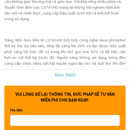
các không gian thương mại và giáo dục. Với khả năng chiếu phim và
thuyết trình đỉnh cao, LS741HD mang lại những trải nghiệm hình ảnh
sắc nét và chân thực, cung cấp hiệu suất vượt trội và tính linh hoạt
trong sử dụng.
Sáng, Nhỏ Gọn, Bền Bỉ LS741HD tích hợp công nghệ laser phosphor
thế hệ thứ ba tiên tiến, tăng độ sáng lên 20% và đạt được hiệu suất
phát sáng tốt hơn, tất cả trong khi nhỏ gọn hơn 32% và dễ tiếp cận
hơn so với thế hệ trước đó. Nguồn sáng không sử dụng bóng đèn
cung cấp chức năng bật/tắt nguồn ngay lập tức và tuổi thọ lên đến
30.000 giờ mà không cần bảo dưỡng, đảm bảo chất lượng hình ảnh
Xem thêm
nhất quán ngay cả trong thời gian sử dụng kéo dài.
Sáng Sủa - Nhỏ Gọn - Bền Bỉ
VUI LÒNG ĐỂ LẠI THÔNG TIN, ĐỨC PHÁP SẼ TƯ VẤN
MIỄN PHÍ CHO BẠN NGAY:
ViewSonic LS741 tích hợp công nghệ Laser Phosphor thế hệ thứ 3
Họ tên:
tiên tiến, tăng cường độ sáng thêm 20% và đạt hiệu suất phát sáng
tốt hơn, đồng thời nhỏ gọn hơn và dễ sử dụng hơn so với thế hệ trước.
Nguồn sáng không đèn này cho phép bật và tắt nguồn tức thời, tuổi
thọ đèn lên tới 30.000 giờ mà không cần bảo trì, đảm bảo chất lượng