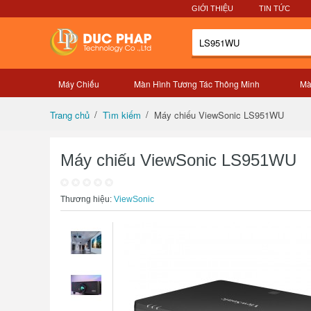
GIỚI THIỆU
TIN TỨC
Máy Chiếu
Màn Hình Tương Tác Thông Minh
Mà
Tổng quan sản phẩm
Máy chiếu ViewSonic LS951WU
Trang chủ
Tìm kiếm
Máy chiếu ViewSonic LS951WU
Thương hiệu:
ViewSonic