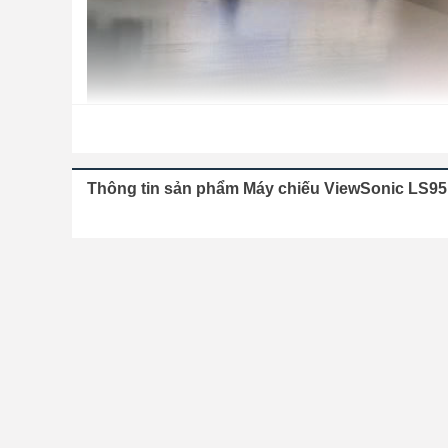
Thông tin sản phẩm Máy chiếu ViewSonic LS
Hình ảnh tuyệt đẹp cho các không gian lớn
Một trong những tính năng ấn tượng nhất của LS951WU là độ sá
ngay cả trong môi trường có ánh sáng mạnh.
Dù bạn đang tổ chức một buổi thuyết trình trong phòng họp sáng
sống động. Độ phân giải WUXGA (1920x1200) càng tăng cường độ rõ 