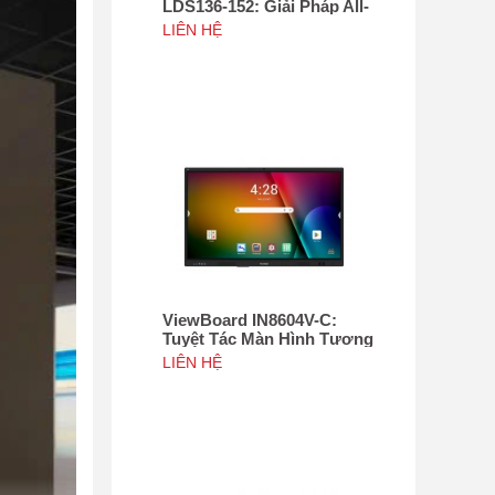
LDS136-152: Giải Pháp All-
in-One Di Động Hàng Đầu
LIÊN HỆ
ViewBoard IN8604V-C:
Tuyệt Tác Màn Hình Tương
Tác 86", Tích hợp camera
LIÊN HỆ
4K độ phân giải 50MP, NFC