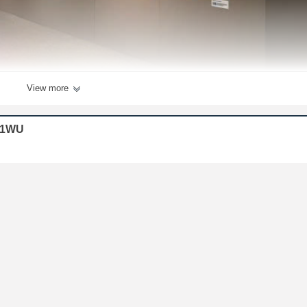
View more
951WU
ng của nó. Với độ sáng 8000 ANSI Lumens, máy chiếu này đảm bảo mang lại hìn
 hay chiếu video trong hội trường lớn, LS951WU đảm bảo nội dung của bạn sẽ luô
nét, mang đến hình ảnh chi tiết tuyệt vời, giúp mỗi buổi thuyết trình trở nên ấn