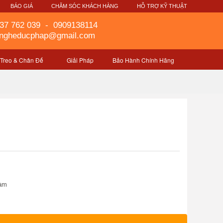
G
BÁO GIÁ
CHĂM SÓC KHÁCH HÀNG
HỖ TRỢ KỸ THUẬT
37 762 039
-
0909138114
gngheducphap@gmail.com
 Treo & Chân Đế
Giải Pháp
Bảo Hành Chính Hãng
làm