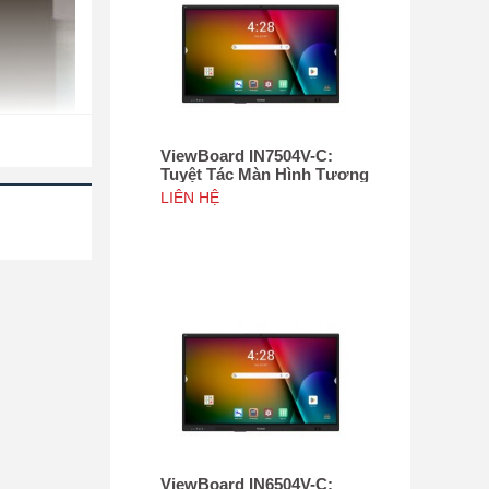
ViewBoard IN7504V-C:
Tuyệt Tác Màn Hình Tương
Tác 75", Tích hợp camera
LIÊN HỆ
4K độ phân giải 50MP, NFC
h ảnh rõ nét
n sáng rõ và
 tượng hơn.
ViewBoard IN6504V-C: