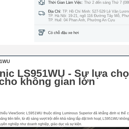
Thời Gian Làm Việc:
Thứ 2 đến sáng Thứ 7 (08
Địa Chỉ:
TP. Hồ Chí Minh: 527-529 Lê Văn Lươ
TP. Hà Nội: 19-21, ngõ 116 Đường Tây Mỗ, Ph
TP. Huế: 04 Phan Anh, Phường An Cựu
Có chỗ đậu xe hơi
951WU
nic LS951WU - Sự lựa ch
cho không gian lớn
y chiếu ViewSonic LS951WU thuộc dòng Luminous Superior đã khẳng định vị thế 
 năng tiên tiến, từ độ sáng vượt trội đến khả năng lắp đặt linh hoạt, LS951WU khôn
uyên nghiệp như doanh nghiệp, giáo dục và sự kiện.