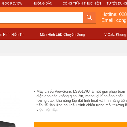
GÓC REVIEW
HƯỚNG DẪN
CÔNG TRÌNH THỰC HIỆN
TUYỂN DỤN
Hotline:
028
Email: con
n Hình Hiển Thị
Màn Hình LED Chuyên Dụng
V-Cab, Khung
Mô tả sản phẩm
Máy chiếu ViewSonic LS951WU là một giải pháp toàn
diện cho các không gian lớn, mang lại hình ảnh chất
lượng cao, khả năng lắp đặt linh hoạt và tính năng tiên
tiến để đáp ứng nhu cầu trình chiếu trong môi trường 
việc hiện đại.