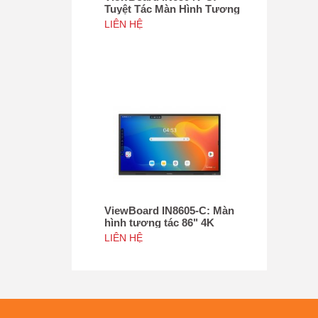
Tuyệt Tác Màn Hình Tương
Tác 65inch, Tích hợp
LIÊN HỆ
camera 4K độ phân giải
50MP, NFC
ViewBoard IN8605-C: Màn
hình tương tác 86" 4K
ViewBoard Chứng nhận
LIÊN HỆ
Google EDLA