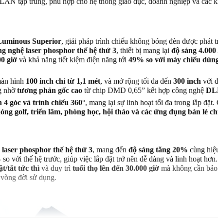
AN tập trung, phù hợp cho hệ thống giáo dục, doanh nghiệp và các 
Luminous Superior
, giải pháp trình chiếu không bóng đèn được phát t
ng nghệ laser phosphor thế hệ thứ 3
, thiết bị mang lại
độ sáng 4.00
00 giờ
và khả năng tiết kiệm điện năng tới
49% so với máy chiếu dùn
màn hình
100 inch chỉ từ 1,1 mét
, và mở rộng tối đa đến
300 inch
với 
ng nhờ
tương phản gốc cao
từ chip DMD 0,65” kết hợp công nghệ
DLP
 4 góc và trình chiếu 360°
, mang lại sự linh hoạt tối đa trong lắp đặt.
ng golf, triển lãm, phòng học, hội thảo và các ứng dụng bán lẻ c
 laser phosphor thế hệ thứ 3
, mang đến
độ sáng tăng 20%
cùng hiệu
%
so với thế hệ trước, giúp việc lắp đặt trở nên dễ dàng và linh hoạt hơn
ật/tắt tức thì
và duy trì
tuổi thọ lên đến 30.000 giờ
mà không cần bảo 
 vòng đời sử dụng.