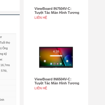
ViewBoard IN7504V-C:
Tuyệt Tác Màn Hình Tương
Tác 75", Tích hợp camera
LIÊN HỆ
4K độ phân giải 50MP, NFC
er
Tuổi thọ
o) Ống
óng kỹ
ne:
: 16,7ms
 576i,
ViewBoard IN6504V-C:
Tuyệt Tác Màn Hình Tương
Tác 65inch, Tích hợp
LIÊN HỆ
camera 4K độ phân giải
50MP, NFC
Bình