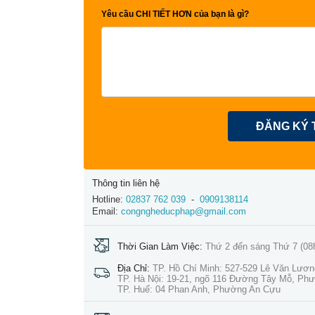
Yêu cầu CHI TIẾT HƠN của bạn là gì?
ĐĂNG KÝ 
Thông tin liên hệ
Hotline:
02837 762 039
-
0909138114
Email:
congngheducphap@gmail.com
Thời Gian Làm Việc:
Thứ 2 đến sáng Thứ 7 (08
Địa Chỉ:
TP. Hồ Chí Minh: 527-529 Lê Văn Lươ
TP. Hà Nội: 19-21, ngõ 116 Đường Tây Mỗ, Ph
TP. Huế: 04 Phan Anh, Phường An Cựu