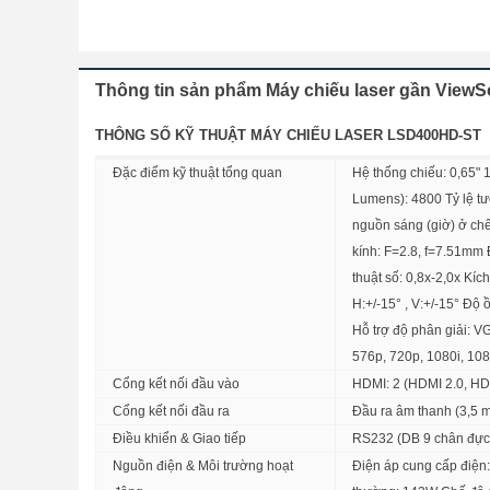
Thông tin sản phẩm Máy chiếu laser gần View
THÔNG SỐ KỸ THUẬT MÁY CHIẾU LASER LSD400HD-ST
Đặc điểm kỹ thuật tổng quan
Hệ thống chiếu: 0,65"
Lumens): 4800 Tỷ lệ tư
nguồn sáng (giờ) ở ch
kính: F=2.8, f=7.51mm
thuật số: 0,8x-2,0x K
H:+/-15° , V:+/-15° Độ
Hỗ trợ độ phân giải: V
576p, 720p, 1080i, 10
Cổng kết nối đầu vào
HDMI: 2 (HDMI 2.0, HD
Cổng kết nối đầu ra
Đầu ra âm thanh (3,5 m
Điều khiển & Giao tiếp
RS232 (DB 9 chân đực):
Nguồn điện & Môi trường hoạt
Điện áp cung cấp điện: