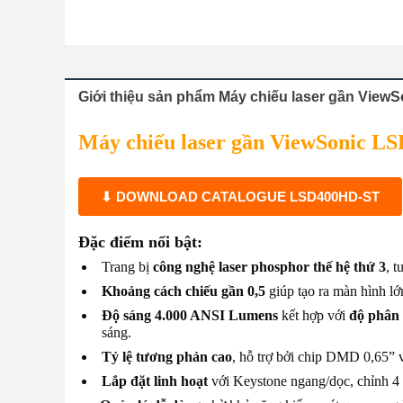
Giới thiệu sản phẩm Máy chiếu laser gần Vie
Máy chiếu laser gần ViewSonic L
⬇ DOWNLOAD CATALOGUE LSD400HD-ST
Đặc điểm nổi bật:
Trang bị
công nghệ laser phosphor thế hệ thứ 3
, t
Khoảng cách chiếu gần 0,5
giúp tạo ra màn hình lớ
Độ sáng 4.000 ANSI Lumens
kết hợp với
độ phân 
sáng.
Tỷ lệ tương phản cao
, hỗ trợ bởi chip DMD 0,65” 
Lắp đặt linh hoạt
với Keystone ngang/dọc, chỉnh 4 