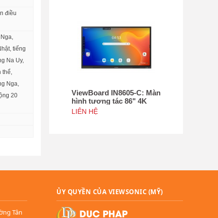
ân điều
 Nga,
hật, tiếng
ếng Na Uy,
 thể,
ếng Nga,
õ ràng,
ViewBoard IN8605-C: Màn
u vực bán
cộng 20
hình tương tác 86" 4K
ViewBoard Chứng nhận
LIÊN HỆ
Google EDLA
ỦY QUYỀN CỦA VIEWSONIC (MỸ)
ường Tân