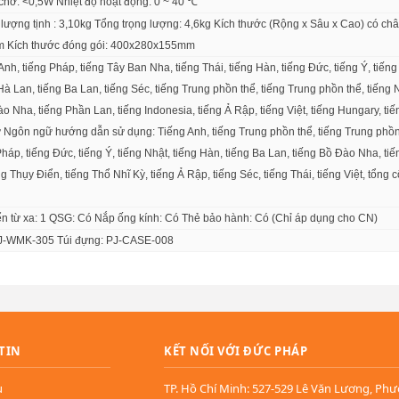
hờ: <0,5W Nhiệt độ hoạt động: 0 ~ 40 ℃
lượng tịnh : 3,10kg Tổng trọng lượng: 4,6kg Kích thước (Rộng x Sâu x Cao) có ch
 Kích thước đóng gói: 400x280x155mm
h, tiếng Pháp, tiếng Tây Ban Nha, tiếng Thái, tiếng Hàn, tiếng Đức, tiếng Ý, tiếng
Hà Lan, tiếng Ba Lan, tiếng Séc, tiếng Trung phồn thể, tiếng Trung phồn thể, tiếng N
o Nha, tiếng Phần Lan, tiếng Indonesia, tiếng Ả Rập, tiếng Việt, tiếng Hungary, ti
 Ngôn ngữ hướng dẫn sử dụng: Tiếng Anh, tiếng Trung phồn thể, tiếng Trung phồn
Pháp, tiếng Đức, tiếng Ý, tiếng Nhật, tiếng Hàn, tiếng Ba Lan, tiếng Bồ Đào Nha, ti
 giải Full HD 1080p
, máy chiếu
LSD400HD-ST
mang đến hình ảnh r
hoàn hảo cho các
phòng mô phỏng golf, không gian triển lãm
hay
kh
g Thụy Điển, tiếng Thổ Nhĩ Kỳ, tiếng Ả Rập, tiếng Séc, tiếng Thái, tiếng Việt, tổng 
i tiết tinh tế.
ển từ xa: 1 QSG: Có Nắp ống kính: Có Thẻ bảo hành: Có (Chỉ áp dụng cho CN)
 PJ-WMK-305 Túi đựng: PJ-CASE-008
TIN
KẾT NỐI VỚI ĐỨC PHÁP
u
TP. Hồ Chí Minh: 527-529 Lê Văn Lương, Ph