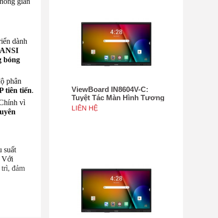
không gian
riển dành
0 ANSI
g bóng
độ phân
ViewBoard IN8604V-C:
 tiên tiến
.
Tuyệt Tác Màn Hình Tương
 Chính vì
Tác 86", Tích hợp camera
LIÊN HỆ
huyên
4K độ phân giải 50MP, NFC
 suất
. Với
trì, đảm