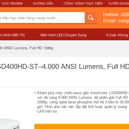
GÓC REVIEW
HƯỚNG DẪN
CÔNG TRÌNH THỰC HIỆN
TUYỂN DỤN
Hotline:
028
Email: con
n Hình Hiển Thị
Màn Hình LED Chuyên Dụng
V-Cab, Khung
Mô tả sản phẩm
00 ANSI Lumens, Full HD 1080p
LSD400HD-ST–4.000 ANSI Lumens, Full H
Khám phá máy chiếu laser gần ViewSonic LSD400HD
với độ sáng 4.000 ANSI Lumens, độ phân giải Full HD
1080p, công nghệ laser phosphor thế hệ 3 bền bỉ 30.00
giờ. Hình ảnh sắc nét, lắp đặt linh hoạt, quản lý mạng
LAN tiện lợi.