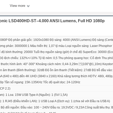
View more
Sonic LSD400HD-ST–4.000 ANSI Lumens, Full HD 1080p
 1080P Độ phân giải gốc: 1920x1080 Độ sáng: 4000 (ANSI Lumens) Độ sáng (Cent
ơng phản: 3000000:1 Màu hiển thị: 1,07 tỷ màu Loại nguồn sáng: Laser Phosphor 
ế độ bình thường: 20000 Tuổi thọ nguồn sáng (giờ) ở chế độ SuperEco: 30000 (Ec
 Độ lệch chiếu: 132%+/-10% Tỷ lệ ném: 0,5 Thu phóng quang học: Cố định Thu ph
ích thước hình ảnh: 40"-300" Khoảng cách ném: 0,44-3,29m (100"@1,10m) Keysto
 ồn âm thanh (Bình thường): 32dB Độ ồn âm thanh (Tiết kiệm): 27dB Độ trễ đầu vào
GA (640 x 480) đến 4K UHD (3840 x 2160) Khả năng tương thích HDTV: 480i, 480p,
80p Tần số ngang: 15K-135KHz Tốc độ quét dọc: 24-120Hz
CP 2.2)
m): 1 Loa: 15W USB Type A (Nguồn): 1 (5V/ 1,5A)
 1 RJ45 (Điều khiển LAN): 1 USB Loại A (Dịch vụ): 1 (chia sẻ với Đầu ra USB A)
 Bộ đổi nguồn: Đầu vào: 100 ~ 240V Đầu ra: 19,5VDC / 9,23A Công suất tiêu thụ: 