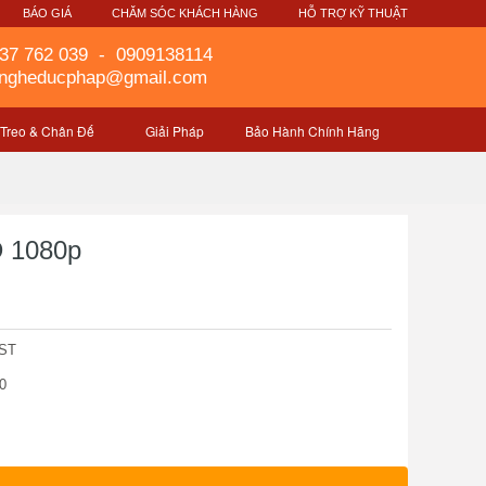
G
BÁO GIÁ
CHĂM SÓC KHÁCH HÀNG
HỖ TRỢ KỸ THUẬT
37 762 039
-
0909138114
gngheducphap@gmail.com
 Treo & Chân Đế
Giải Pháp
Bảo Hành Chính Hãng
D 1080p
-ST
0