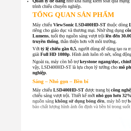
Quản lý dễ dàng
nhờ khả năng kiểm soát qua mạng L
trình chiếu chuyên nghiệp.
TỔNG QUAN SẢN PHẨM
Máy chiếu
ViewSonic LSD400HD-ST
thuộc dòng
riêng cho giáo dục và thương mại. Nhờ ứng dụng
cô
Lumens
, tuổi thọ nguồn sáng vượt trội
lên đến 30.0
truyền thống
, thân thiện hơn với môi trường.
Với
tỷ lệ chiếu gần 0,5
, người dùng dễ dàng tạo ra 
giải
Full HD 1080p
. Hình ảnh luôn rõ nét, sống độ
Ngoài ra, máy còn hỗ trợ
keystone ngang/dọc, chỉnh
vậy, LSD400HD-ST là lựa chọn lý tưởng cho
mô phỏ
nghiệp
.
Sáng – Nhỏ gọn – Bền bỉ
Máy chiếu
LSD400HD-ST
được trang bị
công nghệ
chiếu sáng vượt trội. Thiết kế mới
nhỏ gọn hơn 32
nguồn sáng
không sử dụng bóng đèn
, máy hỗ trợ
b
bảo chất lượng hình ảnh ổn định và bền bỉ trong suốt