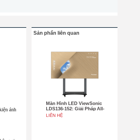
Sản phẩn liên quan
Màn Hình LED ViewSonic
LDS136-152: Giải Pháp All-
kiện ánh
in-One Di Động Hàng Đầu
LIÊN HỆ