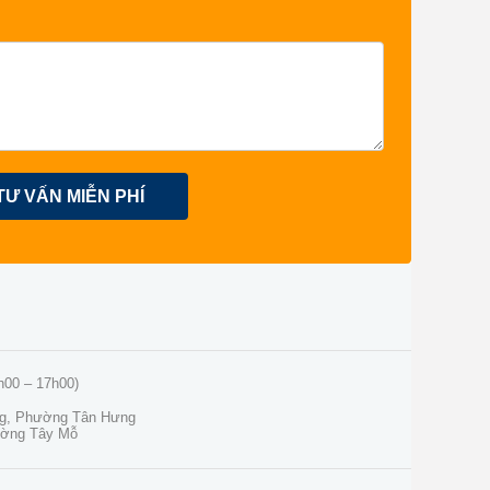
TƯ VẤN MIỄN PHÍ
h00 – 17h00)
ng, Phường Tân Hưng
ường Tây Mỗ