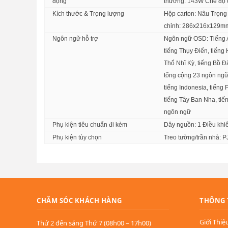
động
thường: 143W Chế độ c
Kích thước & Trọng lượng
Hộp carton: Nâu Trọng 
chỉnh: 286x216x129mm
Ngôn ngữ hỗ trợ
Ngôn ngữ OSD: Tiếng An
tiếng Thụy Điển, tiếng 
Thổ Nhĩ Kỳ, tiếng Bồ Đà
Độ sắc nét vượt trội trong từng khung hình
tổng cộng 23 ngôn ngữ
tiếng Indonesia, tiếng 
Sở hữu
độ sáng 4.000 ANSI Lumens
cùng
độ phân
sống động với màu sắc trung thực. Đây là lựa chọn 
tiếng Tây Ban Nha, tiến
lẻ
, nơi cần trải nghiệm trình chiếu chất lượng cao và ch
ngôn ngữ
Phụ kiện tiêu chuẩn đi kèm
Dây nguồn: 1 Điều khi
Phụ kiện tùy chọn
Treo tường/trần nhà:
CHĂM SÓC KHÁCH HÀNG
THÔNG 
Giới Thiệ
Thứ 2 đến sáng Thứ 7 (08h00 – 17h00)