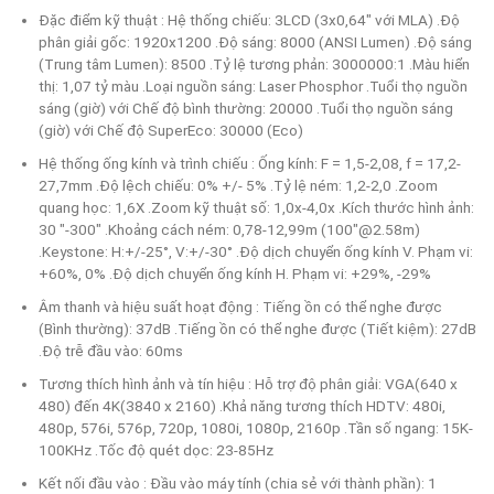
Đặc điểm kỹ thuật : Hệ thống chiếu: 3LCD (3x0,64" với MLA) .Độ
phân giải gốc: 1920x1200 .Độ sáng: 8000 (ANSI Lumen) .Độ sáng
(Trung tâm Lumen): 8500 .Tỷ lệ tương phản: 3000000:1 .Màu hiển
thị: 1,07 tỷ màu .Loại nguồn sáng: Laser Phosphor .Tuổi thọ nguồn
sáng (giờ) với Chế độ bình thường: 20000 .Tuổi thọ nguồn sáng
(giờ) với Chế độ SuperEco: 30000 (Eco)
Hệ thống ống kính và trình chiếu : Ống kính: F = 1,5-2,08, f = 17,2-
27,7mm .Độ lệch chiếu: 0% +/- 5% .Tỷ lệ ném: 1,2-2,0 .Zoom
quang học: 1,6X .Zoom kỹ thuật số: 1,0x-4,0x .Kích thước hình ảnh:
30 "-300" .Khoảng cách ném: 0,78-12,99m (100"@2.58m)
.Keystone: H:+/-25°, V:+/-30° .Độ dịch chuyển ống kính V. Phạm vi:
+60%, 0% .Độ dịch chuyển ống kính H. Phạm vi: +29%, -29%
Âm thanh và hiệu suất hoạt động : Tiếng ồn có thể nghe được
(Bình thường): 37dB .Tiếng ồn có thể nghe được (Tiết kiệm): 27dB
.Độ trễ đầu vào: 60ms
Tương thích hình ảnh và tín hiệu : Hỗ trợ độ phân giải: VGA(640 x
480) đến 4K(3840 x 2160) .Khả năng tương thích HDTV: 480i,
480p, 576i, 576p, 720p, 1080i, 1080p, 2160p .Tần số ngang: 15K-
100KHz .Tốc độ quét dọc: 23-85Hz
Kết nối đầu vào : Đầu vào máy tính (chia sẻ với thành phần): 1