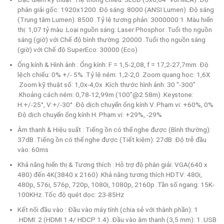
phân giải gốc: 1920x1200 .Độ sáng: 8000 (ANSI Lumen) .Độ sáng
(Trung tâm Lumen): 8500 .Tỷ lệ tương phản: 3000000:1 .Màu hiển
thị: 1,07 tỷ màu .Loại nguồn sáng: Laser Phosphor .Tuổi thọ nguồn
sáng (giờ) với Chế độ bình thường: 20000 .Tuổi thọ nguồn sáng
(giờ) với Chế độ SuperEco: 30000 (Eco)
Ống kính & Hình ảnh : Ống kính: F = 1,5-2,08, f = 17,2-27,7mm .Độ
lệch chiếu: 0% +/- 5% .Tỷ lệ ném: 1,2-2,0 .Zoom quang học: 1,6X
.Zoom kỹ thuật số: 1,0x-4,0x .Kích thước hình ảnh: 30 "-300"
.Khoảng cách ném: 0,78-12,99m (100"@2.58m) .Keystone:
H:+/-25°, V:+/-30° .Độ dịch chuyển ống kính V. Phạm vi: +60%, 0%
Độ dịch chuyển ống kính H. Phạm vi: +29%, -29%
Âm thanh & Hiệu suất : Tiếng ồn có thể nghe được (Bình thường):
37dB .Tiếng ồn có thể nghe được (Tiết kiệm): 27dB .Độ trễ đầu
vào: 60ms
Khả năng hiển thị & Tương thích : Hỗ trợ độ phân giải: VGA(640 x
480) đến 4K(3840 x 2160) .Khả năng tương thích HDTV: 480i,
480p, 576i, 576p, 720p, 1080i, 1080p, 2160p .Tần số ngang: 15K-
100KHz .Tốc độ quét dọc: 23-85Hz
Kết nối đầu vào : Đầu vào máy tính (chia sẻ với thành phần): 1
.HDMI: 2 (HDMI 1.4/ HDCP 1.4) .Đầu vào âm thanh (3,5 mm): 1 .USB