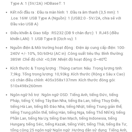
Type A: 1 (5V/2A) .HDBaseT: 1
Kết nối đầu ra : Đầu ra màn hình: 1 .Đầu ra âm thanh (3,5 mm): 1
.Loa: 16W .USB Type A (Nguồn): 1 (USB2.0 - 5V/2A, chia sẻ với
Đầu vào USB A)
Điều khiển & Giao tiếp : RS232 (DB 9 chân đực): 1 .RJ45 (điều
khiển LAN): 1 .USB Type B (Dịch vụ): 1
Nguồn điện & Môi trường hoạt động : Điện áp cung cấp điện: 100-
240V +/- 10%, 50/60Hz (AC in) .Công suất tiêu thụ: Bình thường:
385W .Chế độ chờ: <0,5W .Nhiệt độ hoạt động: 0~40℃
Kích thước & Trọng lượng : Thùng carton: Nâu .Trọng lượng tịnh:
7,9kg .Tổng trọng lượng: 10,93kg .Kích thước (Rộng x Sâu x Cao)
có chân điều chỉnh: 405x358x137mm .Kích thước đóng gói:
510x498x260mm
Ngôn ngữ hỗ trợ : Ngôn ngữ OSD: Tiếng Anh, tiếng Đức, tiếng
Pháp, tiếng Ý, tiếng Tây Ban Nha, tiếng Ba Lan, tiếng Thụy Điển,
tiếng Hà Lan, tiếng Bồ Đào Nha, tiếng Nhật, tiếng Trung giản thể,
tiếng Trung phồn thể, tiếng Hàn, tiếng Nga, tiếng Thổ Nhĩ Kỳ, tiếng
Phần Lan, tiếng Na Uy, tiếng Đan Mạch, tiếng Indonesia, tiếng
Hungary, tiếng Séc, tiếng Kazak, tiếng Việt, tiếng Thái, tiếng Ba Tư,
tổng cộng 25 ngôn ngữ Ngôn ngữ .Hướng dẫn sử dụng: Tiếng Anh,