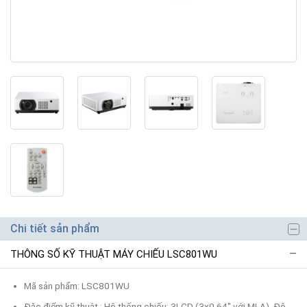
Chi tiết sản phẩm
THÔNG SỐ KỸ THUẬT MÁY CHIẾU LSC801WU
Mã sản phẩm: LSC801WU
Đặc điểm kỹ thuật : Hệ thống chiếu: 3LCD (3x0,64" với MLA) .Độ