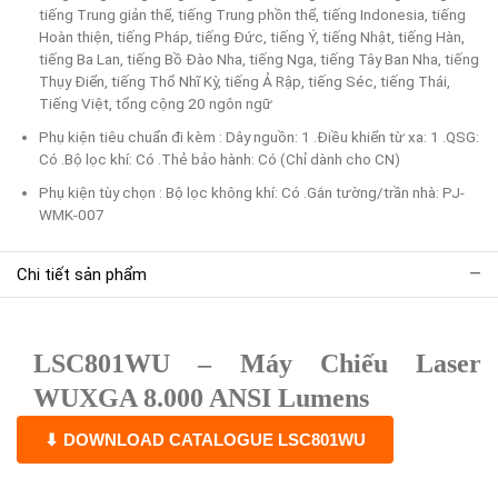
tiếng Trung giản thể, tiếng Trung phồn thể, tiếng Indonesia, tiếng
Hoàn thiện, tiếng Pháp, tiếng Đức, tiếng Ý, tiếng Nhật, tiếng Hàn,
tiếng Ba Lan, tiếng Bồ Đào Nha, tiếng Nga, tiếng Tây Ban Nha, tiếng
Thụy Điển, tiếng Thổ Nhĩ Kỳ, tiếng Ả Rập, tiếng Séc, tiếng Thái,
Tiếng Việt, tổng cộng 20 ngôn ngữ
Phụ kiện tiêu chuẩn đi kèm : Dây nguồn: 1 .Điều khiển từ xa: 1 .QSG:
Có .Bộ lọc khí: Có .Thẻ bảo hành: Có (Chỉ dành cho CN)
Phụ kiện tùy chọn : Bộ lọc không khí: Có .Gắn tường/trần nhà: PJ-
WMK-007
Chi tiết sản phẩm
LSC801WU – Máy Chiếu Laser
WUXGA 8.000 ANSI Lumens
⬇ DOWNLOAD CATALOGUE LSC801WU