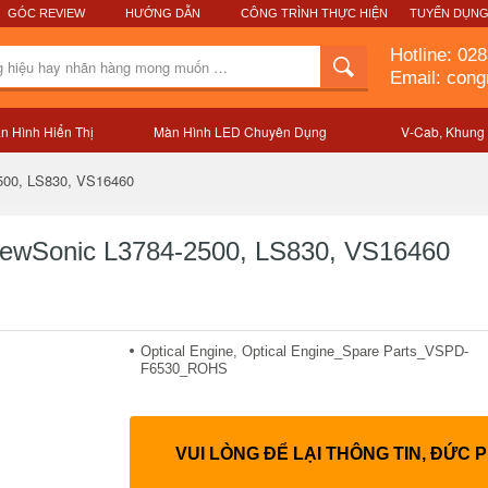
GÓC REVIEW
HƯỚNG DẪN
CÔNG TRÌNH THỰC HIỆN
TUYỂN DỤN
Hotline:
028
Email: con
n Hình Hiển Thị
Màn Hình LED Chuyên Dụng
V-Cab, Khung
Mô tả sản phẩm
2500, LS830, VS16460
ViewSonic L3784-2500, LS830, VS16460
Optical Engine, Optical Engine_Spare Parts_VSPD-
F6530_ROHS
VUI LÒNG ĐỂ LẠI THÔNG TIN, ĐỨC 