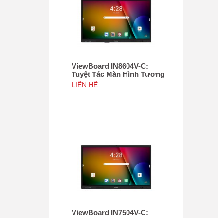
ViewBoard IN8604V-C:
Tuyệt Tác Màn Hình Tương
Tác 86", Tích hợp camera
LIÊN HỆ
4K độ phân giải 50MP, NFC
ViewBoard IN7504V-C: