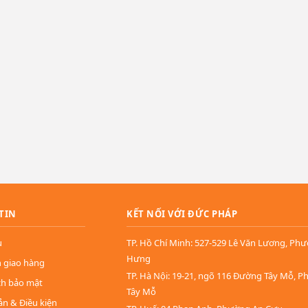
TIN
KẾT NỐI VỚI ĐỨC PHÁP
u
TP. Hồ Chí Minh: 527-529 Lê Văn Lương, Ph
Hưng
n giao hàng
TP. Hà Nội: 19-21, ngõ 116 Đường Tây Mỗ, 
ch bảo mật
Tây Mỗ
ản & Điều kiện