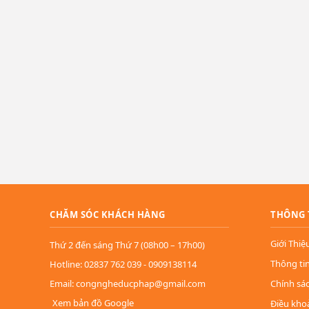
CHĂM SÓC KHÁCH HÀNG
THÔNG 
Giới Thiệ
Thứ 2 đến sáng Thứ 7 (08h00 – 17h00)
Thông ti
Hotline: 02837 762 039 - 0909138114
Email: congngheducphap@gmail.com
Chính sá
Xem bản đồ Google
Điều kho