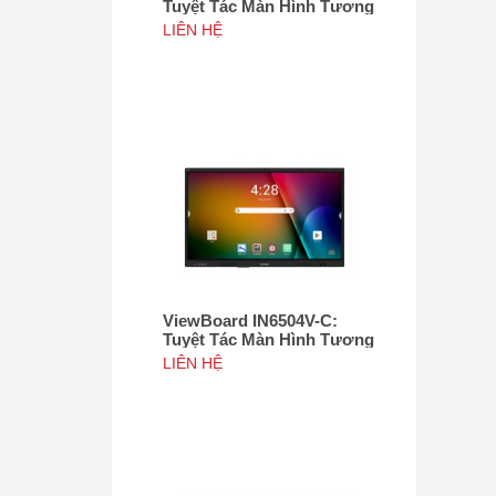
Tuyệt Tác Màn Hình Tương
Tác 75", Tích hợp camera
LIÊN HỆ
4K độ phân giải 50MP, NFC
ViewBoard IN6504V-C:
Tuyệt Tác Màn Hình Tương
Tác 65inch, Tích hợp
LIÊN HỆ
camera 4K độ phân giải
50MP, NFC