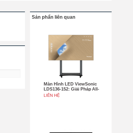
Sản phẩn liên quan
Màn Hình LED ViewSonic
LDS136-152: Giải Pháp All-
in-One Di Động Hàng Đầu
LIÊN HỆ