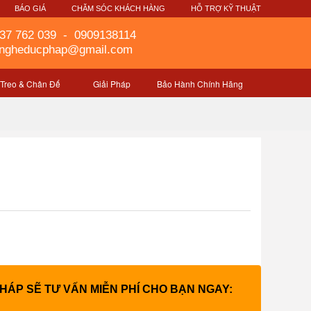
G
BÁO GIÁ
CHĂM SÓC KHÁCH HÀNG
HỖ TRỢ KỸ THUẬT
37 762 039
-
0909138114
gngheducphap@gmail.com
 Treo & Chân Đế
Giải Pháp
Bảo Hành Chính Hãng
PHÁP SẼ TƯ VẤN MIỄN PHÍ CHO BẠN NGAY: