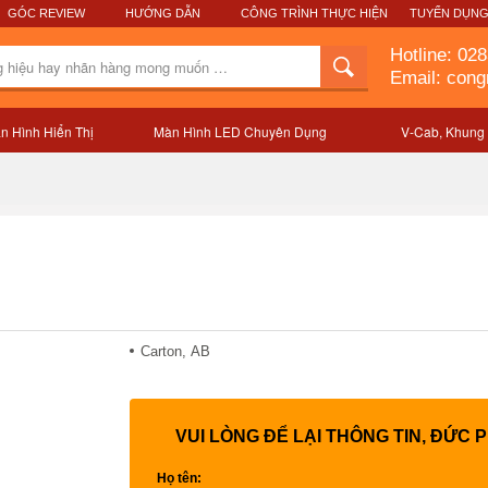
GÓC REVIEW
HƯỚNG DẪN
CÔNG TRÌNH THỰC HIỆN
TUYỂN DỤN
Hotline:
028
Email: con
n Hình Hiển Thị
Màn Hình LED Chuyên Dụng
V-Cab, Khung
Mô tả sản phẩm
Carton, AB
VUI LÒNG ĐỂ LẠI THÔNG TIN, ĐỨC 
Họ tên: