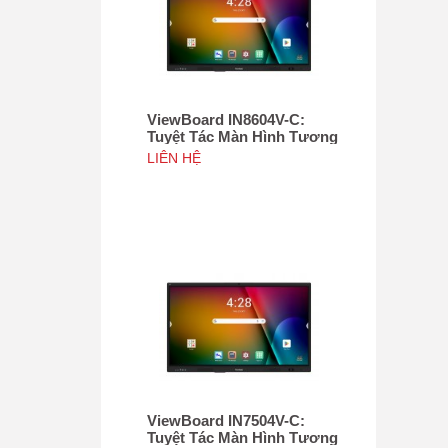
ViewBoard IN8604V-C:
Tuyệt Tác Màn Hình Tương
Tác 86", Tích hợp camera
LIÊN HỆ
4K độ phân giải 50MP, NFC
ViewBoard IN7504V-C:
Tuyệt Tác Màn Hình Tương