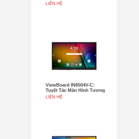
Tác 75", Tích hợp camera
LIÊN HỆ
4K độ phân giải 50MP, NFC
ViewBoard IN6504V-C:
Tuyệt Tác Màn Hình Tương
Tác 65inch, Tích hợp
LIÊN HỆ
camera 4K độ phân giải
50MP, NFC