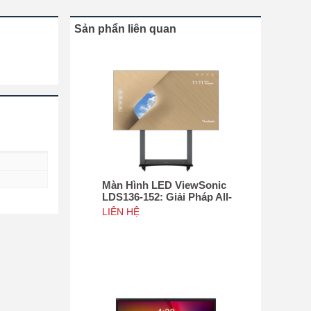
Sản phẩn liên quan
Màn Hình LED ViewSonic
LDS136-152: Giải Pháp All-
in-One Di Động Hàng Đầu
LIÊN HỆ