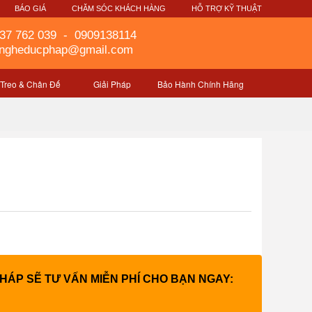
G
BÁO GIÁ
CHĂM SÓC KHÁCH HÀNG
HỖ TRỢ KỸ THUẬT
37 762 039
-
0909138114
gngheducphap@gmail.com
 Treo & Chân Đế
Giải Pháp
Bảo Hành Chính Hãng
PHÁP SẼ TƯ VẤN MIỄN PHÍ CHO BẠN NGAY: