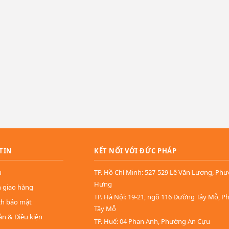
TIN
KẾT NỐI VỚI ĐỨC PHÁP
u
TP. Hồ Chí Minh: 527-529 Lê Văn Lương, Ph
Hưng
n giao hàng
TP. Hà Nội: 19-21, ngõ 116 Đường Tây Mỗ, 
ch bảo mật
Tây Mỗ
ản & Điều kiện
TP. Huế: 04 Phan Anh, Phường An Cựu