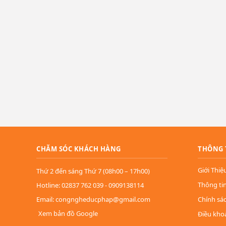
CHĂM SÓC KHÁCH HÀNG
THÔNG 
Giới Thiệ
Thứ 2 đến sáng Thứ 7 (08h00 – 17h00)
Thông ti
Hotline: 02837 762 039 - 0909138114
Email: congngheducphap@gmail.com
Chính sá
Xem bản đồ Google
Điều kho