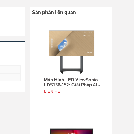
Sản phẩn liên quan
Màn Hình LED ViewSonic
LDS136-152: Giải Pháp All-
in-One Di Động Hàng Đầu
LIÊN HỆ