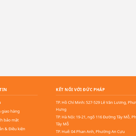
TIN
KẾT NỐI VỚI ĐỨC PHÁP
u
TP. Hồ Chí Minh: 527-529 Lê Văn Lương, Ph
Hưng
n giao hàng
TP. Hà Nội: 19-21, ngõ 116 Đường Tây Mỗ, 
ch bảo mật
Tây Mỗ
ản & Điều kiện
TP. Huế: 04 Phan Anh, Phường An Cựu