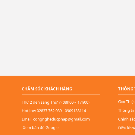
CHĂM SÓC KHÁCH HÀNG
THÔNG 
Giới Thiệ
Thứ 2 đến sáng Thứ 7 (08h00 – 17h00)
Thông ti
Hotline: 02837 762 039 - 0909138114
Email: congngheducphap@gmail.com
Chính sá
Xem bản đồ Google
Điều kho