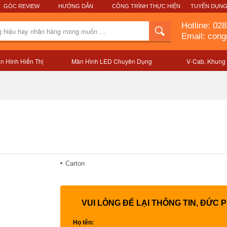
GÓC REVIEW
HƯỚNG DẪN
CÔNG TRÌNH THỰC HIỆN
TUYỂN DỤN
Hotline:
028
Email: con
n Hình Hiển Thị
Màn Hình LED Chuyên Dụng
V-Cab, Khung
Mô tả sản phẩm
Carton
VUI LÒNG ĐỂ LẠI THÔNG TIN, ĐỨC 
Họ tên: