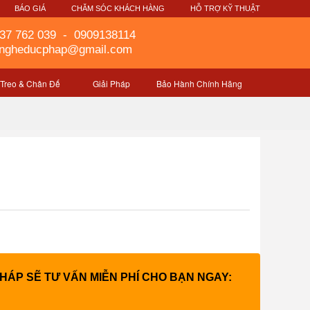
G
BÁO GIÁ
CHĂM SÓC KHÁCH HÀNG
HỖ TRỢ KỸ THUẬT
37 762 039
-
0909138114
gngheducphap@gmail.com
 Treo & Chân Đế
Giải Pháp
Bảo Hành Chính Hãng
PHÁP SẼ TƯ VẤN MIỄN PHÍ CHO BẠN NGAY: