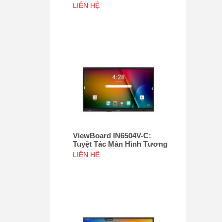
Tác 75", Tích hợp camera
LIÊN HỆ
4K độ phân giải 50MP, NFC
ViewBoard IN6504V-C:
Tuyệt Tác Màn Hình Tương
Tác 65inch, Tích hợp
LIÊN HỆ
camera 4K độ phân giải
50MP, NFC