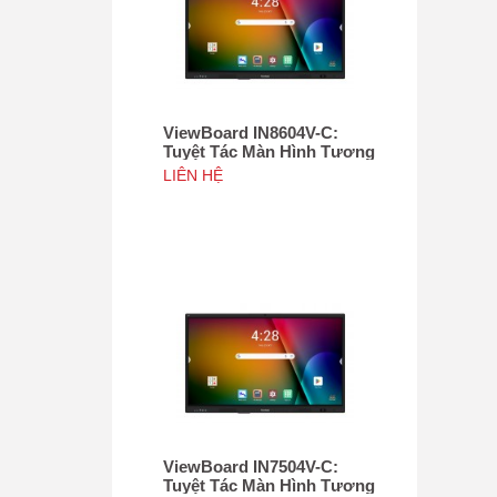
ViewBoard IN8604V-C:
Tuyệt Tác Màn Hình Tương
Tác 86", Tích hợp camera
LIÊN HỆ
4K độ phân giải 50MP, NFC
ViewBoard IN7504V-C:
Tuyệt Tác Màn Hình Tương