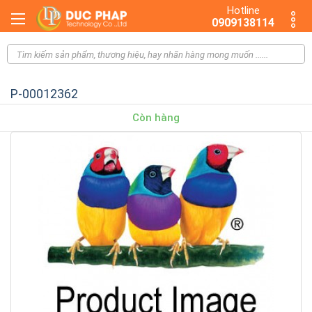
Hotline
0909138114
P-00012362
Còn hàng