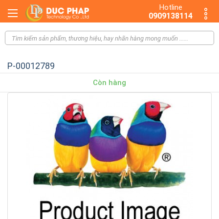
Hotline
0909138114
P-00012789
Còn hàng