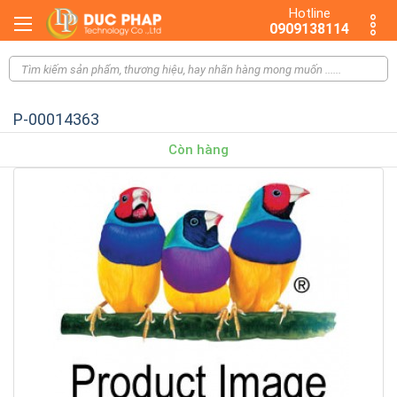
Hotline
0909138114
P-00014363
Còn hàng