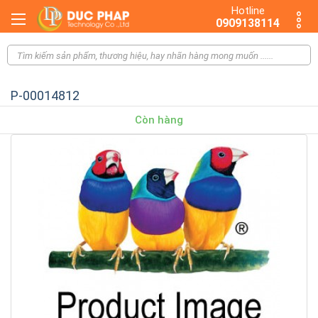
Hotline
0909138114
P-00014812
Còn hàng