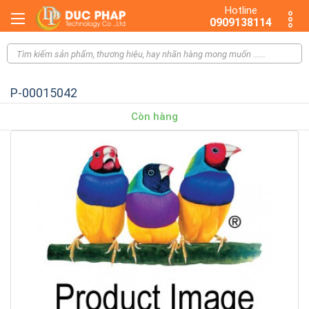
Hotline
0909138114
P-00015042
Còn hàng