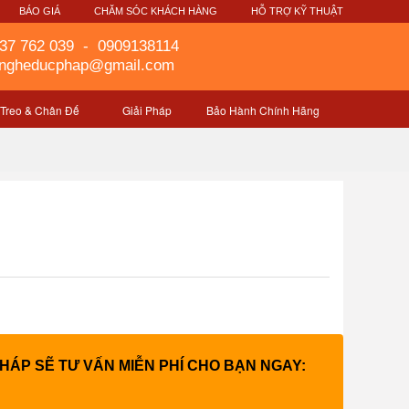
G
BÁO GIÁ
CHĂM SÓC KHÁCH HÀNG
HỖ TRỢ KỸ THUẬT
37 762 039
-
0909138114
gngheducphap@gmail.com
 Treo & Chân Đế
Giải Pháp
Bảo Hành Chính Hãng
PHÁP SẼ TƯ VẤN MIỄN PHÍ CHO BẠN NGAY: