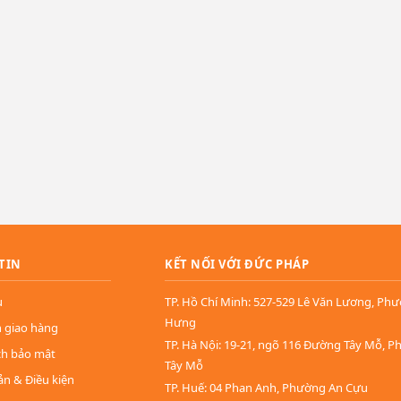
TIN
KẾT NỐI VỚI ĐỨC PHÁP
u
TP. Hồ Chí Minh: 527-529 Lê Văn Lương, Ph
Hưng
n giao hàng
TP. Hà Nội: 19-21, ngõ 116 Đường Tây Mỗ, 
ch bảo mật
Tây Mỗ
ản & Điều kiện
TP. Huế: 04 Phan Anh, Phường An Cựu