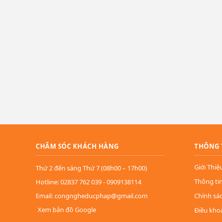
CHĂM SÓC KHÁCH HÀNG
THÔNG 
Giới Thiệ
Thứ 2 đến sáng Thứ 7 (08h00 – 17h00)
Thông ti
Hotline: 02837 762 039 - 0909138114
Email: congngheducphap@gmail.com
Chính sá
Xem bản đồ Google
Điều kho