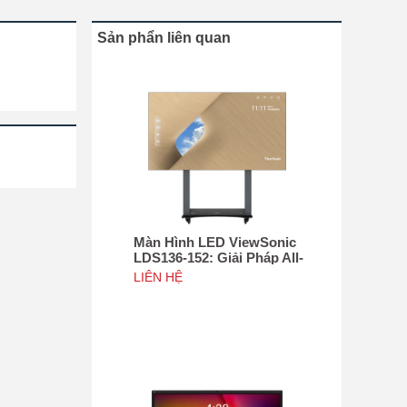
Sản phẩn liên quan
Màn Hình LED ViewSonic
LDS136-152: Giải Pháp All-
in-One Di Động Hàng Đầu
LIÊN HỆ