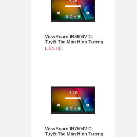
ViewBoard IN8604V-C:
Tuyệt Tác Màn Hình Tương
Tác 86", Tích hợp camera
LIÊN HỆ
4K độ phân giải 50MP, NFC
ViewBoard IN7504V-C:
Tuyệt Tác Màn Hình Tương