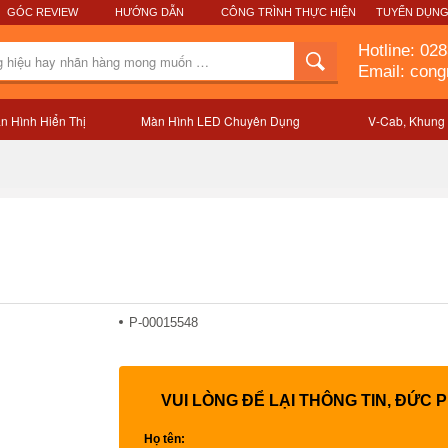
GÓC REVIEW
HƯỚNG DẪN
CÔNG TRÌNH THỰC HIỆN
TUYỂN DỤN
Hotline:
028
Email: con
n Hình Hiển Thị
Màn Hình LED Chuyên Dụng
V-Cab, Khung
Mô tả sản phẩm
P-00015548
VUI LÒNG ĐỂ LẠI THÔNG TIN, ĐỨC 
Họ tên: