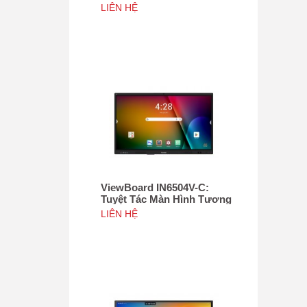
Tác 75", Tích hợp camera
LIÊN HỆ
4K độ phân giải 50MP, NFC
ViewBoard IN6504V-C:
Tuyệt Tác Màn Hình Tương
Tác 65inch, Tích hợp
LIÊN HỆ
camera 4K độ phân giải
50MP, NFC