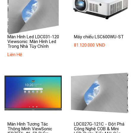
Màn Hình Led LDC031-120
Máy chiếu LSC600WU-ST
Viewsonic: Màn Hình Led
81.120.000 VNĐ
Trong Nhà Tùy Chỉnh
Liên Hệ
Màn Hình Tương Tác
LDC027G-121C - Đột Phá
Thông Minh ViewSonic
Công Nghệ COB & Mini