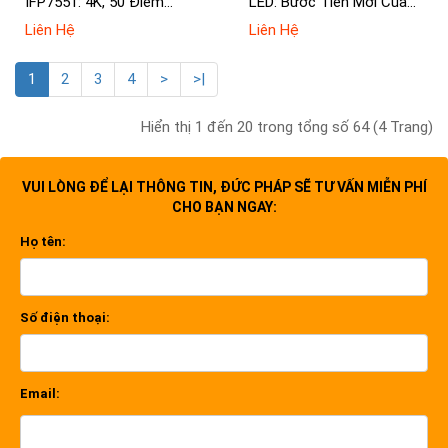
IFP7551: 4K, 50 Điểm
LED: Bước Tiến Mới Của
Chạm
Dòng Màn Hình Ghép
Liên Hệ
Liên Hệ
ViewSonic
1
2
3
4
>
>|
Hiển thị 1 đến 20 trong tổng số 64 (4 Trang)
VUI LÒNG ĐỂ LẠI THÔNG TIN, ĐỨC PHÁP SẼ TƯ VẤN MIỄN PHÍ
CHO BẠN NGAY:
Họ tên:
Số điện thoại:
Email: