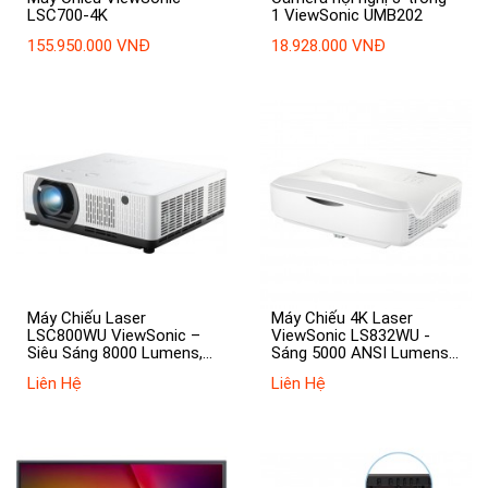
LSC700-4K
1 ViewSonic UMB202
155.950.000 VNĐ
18.928.000 VNĐ
Máy Chiếu Laser
Máy Chiếu 4K Laser
LSC800WU ViewSonic –
ViewSonic LS832WU -
Siêu Sáng 8000 Lumens,
Sáng 5000 ANSI Lumens,
Chuẩn WUXGA
Tuổi Thọ 30.000 Giờ
Liên Hệ
Liên Hệ