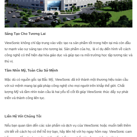
Sáng Tạo Cho Tương Lai
ViewSonic không chỉ tập trung vào việc tạo ra sản phẩm tốt trong hiện tại mà còn đầu
tư mạnh vào sự sáng tạo cho tương lai. Sản phẩm của họ, là ví dụ điển hình về cách
công nghệ có thể hiện đại hóa giáo dục và giúp tạo ra môi trường học tập tương tác và
thú vị.
Tầm Nhìn Mỹ, Toàn Cầu Sứ Mệnh
Mặc dù có nguồn gốc tại Bắc Mỹ, ViewSonic đã trở thành một thương hiệu toàn cầu
với sứ mệnh mang lại giải pháp công nghệ cho mọi người trên khắp thế giới. Chất
lượng Mỹ và tầm nhìn toàn cầu là hai yếu tố cốt lõi giúp ViewSonic thúc đẩy sự phát
triển và thành công liên tục.
Liên Hệ Với Chúng Tôi
Nếu bạn quan tâm đến các sản phẩm và dịch vụ của ViewSonic hoặc muốn biết thêm
chi tiết về cách họ có thể hỗ trợ bạn, hãy liên hệ với họ ngay hôm nay. ViewSonic cam