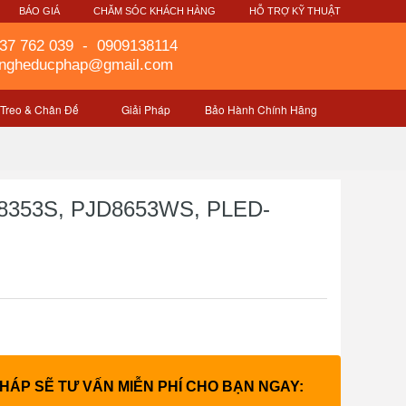
G
BÁO GIÁ
CHĂM SÓC KHÁCH HÀNG
HỖ TRỢ KỸ THUẬT
37 762 039
-
0909138114
gngheducphap@gmail.com
 Treo & Chân Đế
Giải Pháp
Bảo Hành Chính Hãng
JD8353S, PJD8653WS, PLED-
PHÁP SẼ TƯ VẤN MIỄN PHÍ CHO BẠN NGAY: