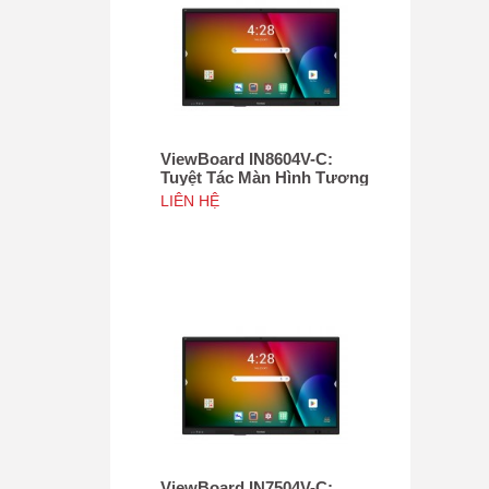
ViewBoard IN8604V-C:
Tuyệt Tác Màn Hình Tương
Tác 86", Tích hợp camera
LIÊN HỆ
4K độ phân giải 50MP, NFC
ViewBoard IN7504V-C: