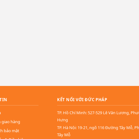
TIN
KẾT NỐI VỚI ĐỨC PHÁP
u
TP. Hồ Chí Minh: 527-529 Lê Văn Lương, Ph
Hưng
n giao hàng
TP. Hà Nội: 19-21, ngõ 116 Đường Tây Mỗ, 
ch bảo mật
Tây Mỗ