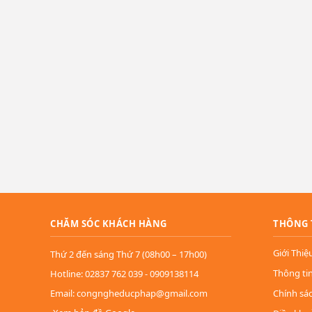
CHĂM SÓC KHÁCH HÀNG
THÔNG 
Giới Thiệ
Thứ 2 đến sáng Thứ 7 (08h00 – 17h00)
Thông ti
Hotline: 02837 762 039 - 0909138114
Email: congngheducphap@gmail.com
Chính sá