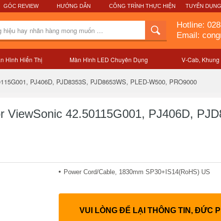
GÓC REVIEW
HƯỚNG DẪN
CÔNG TRÌNH THỰC HIỆN
TUYỂN DỤN
Hotline:
028
Email: con
n Hình Hiển Thị
Màn Hình LED Chuyên Dụng
V-Cab, Khung
Mô tả sản phẩm
.50115G001, PJ406D, PJD8353S, PJD8653WS, PLED-W500, PRO9000
or ViewSonic 42.50115G001, PJ406D, P
Power Cord/Cable, 1830mm SP30+IS14(RoHS) US
VUI LÒNG ĐỂ LẠI THÔNG TIN, ĐỨC 