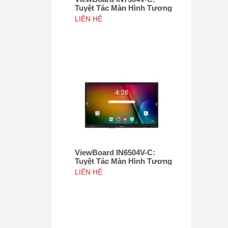
Tuyệt Tác Màn Hình Tương
Tác 75", Tích hợp camera
LIÊN HỆ
4K độ phân giải 50MP, NFC
ViewBoard IN6504V-C:
Tuyệt Tác Màn Hình Tương
Tác 65inch, Tích hợp
LIÊN HỆ
camera 4K độ phân giải
50MP, NFC