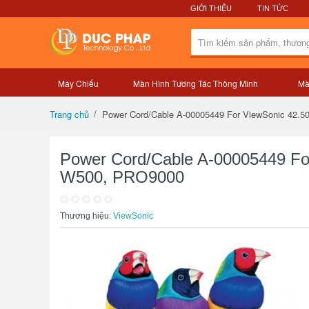
GIỚI THIỆU
TIN TỨC
Máy Chiếu
Màn Hình Tương Tác Thông Minh
Mà
Tổng quan sản phẩm
Power Cord/Cable A-00005449 For ViewSonic 42
Trang chủ
Power Cord/Cable A-00005449 F
W500, PRO9000
Thương hiệu:
ViewSonic