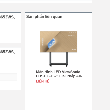
Sản phẩn liên quan
D8653WS,
D8653WS,
Màn Hình LED ViewSonic
LDS136-152: Giải Pháp All-
in-One Di Động Hàng Đầu
LIÊN HỆ