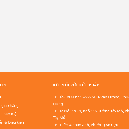
TIN
KẾT NỐI VỚI ĐỨC PHÁP
u
TP. Hồ Chí Minh: 527-529 Lê Văn Lương, Ph
Hưng
n giao hàng
TP. Hà Nội: 19-21, ngõ 116 Đường Tây Mỗ, 
ch bảo mật
Tây Mỗ
ản & Điều kiện
TP. Huế: 04 Phan Anh, Phường An Cựu