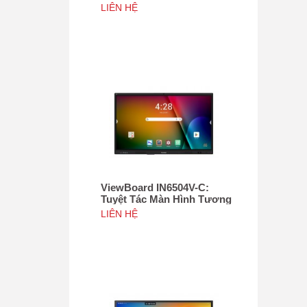
Tác 75", Tích hợp camera
LIÊN HỆ
4K độ phân giải 50MP, NFC
ViewBoard IN6504V-C:
Tuyệt Tác Màn Hình Tương
Tác 65inch, Tích hợp
LIÊN HỆ
camera 4K độ phân giải
50MP, NFC