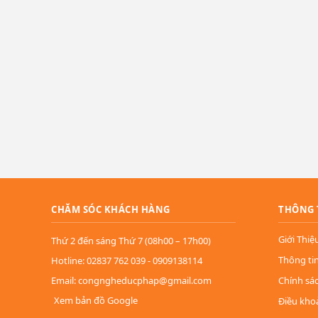
CHĂM SÓC KHÁCH HÀNG
THÔNG 
Giới Thiệ
Thứ 2 đến sáng Thứ 7 (08h00 – 17h00)
Thông ti
Hotline: 02837 762 039 - 0909138114
Email: congngheducphap@gmail.com
Chính sá
Xem bản đồ Google
Điều kho