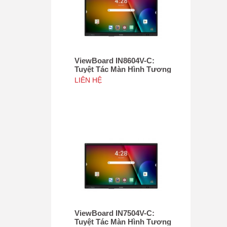
ViewBoard IN8604V-C:
Tuyệt Tác Màn Hình Tương
Tác 86", Tích hợp camera
LIÊN HỆ
4K độ phân giải 50MP, NFC
ViewBoard IN7504V-C:
Tuyệt Tác Màn Hình Tương