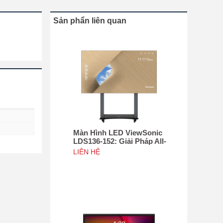
Sản phẩn liên quan
Màn Hình LED ViewSonic
LDS136-152: Giải Pháp All-
in-One Di Động Hàng Đầu
LIÊN HỆ