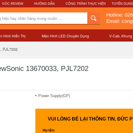
GÓC REVIEW
HƯỚNG DẪN
CÔNG TRÌNH THỰC HIỆN
TUYỂN DỤN
Hotline:
028
Email: con
n Hình Hiển Thị
Màn Hình LED Chuyên Dụng
V-Cab, Khung
Mô tả sản phẩm
3, PJL7202
ewSonic 13670033, PJL7202
Power Supply(GP)
VUI LÒNG ĐỂ LẠI THÔNG TIN, ĐỨC 
Họ tên: