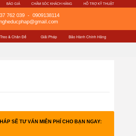
G
BÁO GIÁ
CHĂM SÓC KHÁCH HÀNG
HỖ TRỢ KỸ THUẬT
37 762 039
-
0909138114
gngheducphap@gmail.com
 Treo & Chân Đế
Giải Pháp
Bảo Hành Chính Hãng
PHÁP SẼ TƯ VẤN MIỄN PHÍ CHO BẠN NGAY: