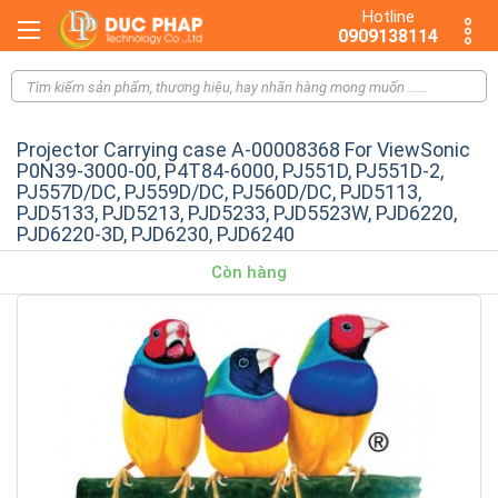
Hotline
0909138114
Projector Carrying case A-00008368 For ViewSonic
P0N39-3000-00, P4T84-6000, PJ551D, PJ551D-2,
PJ557D/DC, PJ559D/DC, PJ560D/DC, PJD5113,
PJD5133, PJD5213, PJD5233, PJD5523W, PJD6220,
PJD6220-3D, PJD6230, PJD6240
Còn hàng