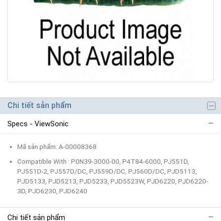
Chi tiết sản phẩm
Specs - ViewSonic
Mã sản phẩm: A-00008368
Compatible With : P0N39-3000-00, P4T84-6000, PJ551D,
PJ551D-2, PJ557D/DC, PJ559D/DC, PJ560D/DC, PJD5113,
PJD5133, PJD5213, PJD5233, PJD5523W, PJD6220, PJD6220-
3D, PJD6230, PJD6240
Chi tiết sản phẩm