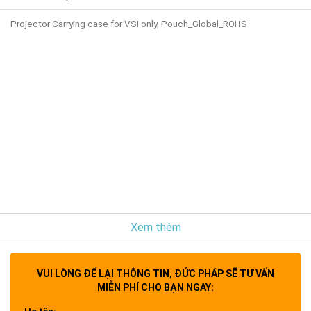
Projector Carrying case for VSI only, Pouch_Global_ROHS
Xem thêm
VUI LÒNG ĐỂ LẠI THÔNG TIN, ĐỨC PHÁP SẼ TƯ VẤN
MIỄN PHÍ CHO BẠN NGAY: