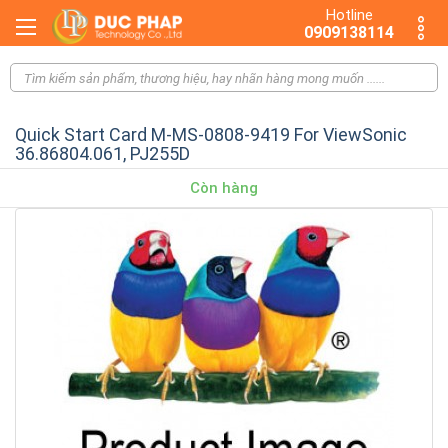
Hotline
0909138114
Quick Start Card M-MS-0808-9419 For ViewSonic
36.86804.061, PJ255D
Còn hàng