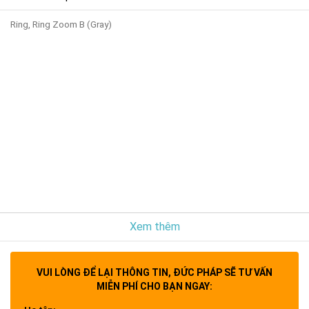
Ring, Ring Zoom B (Gray)
Xem thêm
VUI LÒNG ĐỂ LẠI THÔNG TIN, ĐỨC PHÁP SẼ TƯ VẤN
MIỄN PHÍ CHO BẠN NGAY: