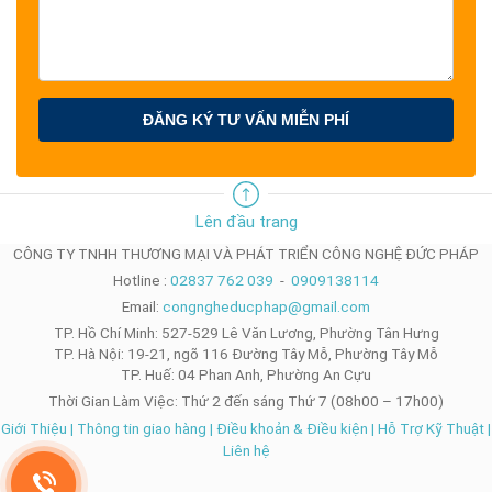
ĐĂNG KÝ TƯ VẤN MIỄN PHÍ
Lên đầu trang
CÔNG TY TNHH THƯƠNG MẠI VÀ PHÁT TRIỂN CÔNG NGHỆ ĐỨC PHÁP
Hotline :
02837 762 039
-
0909138114
Email:
congngheducphap@gmail.com
TP. Hồ Chí Minh: 527-529 Lê Văn Lương, Phường Tân Hưng
TP. Hà Nội: 19-21, ngõ 116 Đường Tây Mỗ, Phường Tây Mỗ
TP. Huế: 04 Phan Anh, Phường An Cựu
Thời Gian Làm Việc: Thứ 2 đến sáng Thứ 7 (08h00 – 17h00)
Giới Thiệu
|
Thông tin giao hàng
|
Điều khoản & Điều kiện
|
Hỗ Trợ Kỹ Thuật
|
Liên hệ