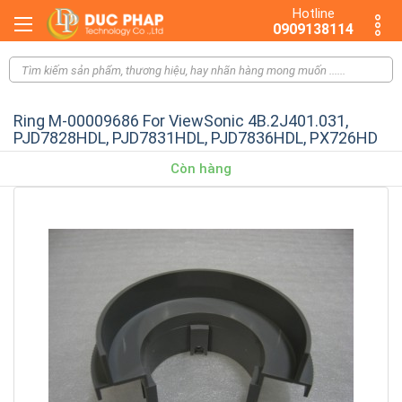
Hotline
0909138114
Ring M-00009686 For ViewSonic 4B.2J401.031,
PJD7828HDL, PJD7831HDL, PJD7836HDL, PX726HD
Còn hàng