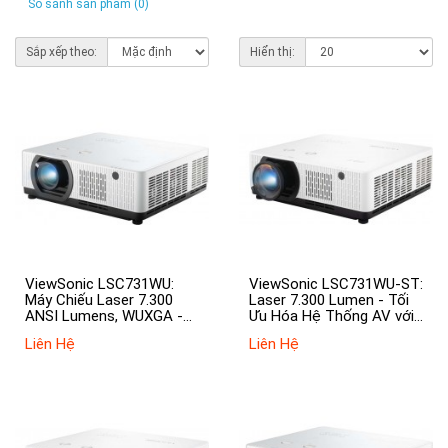
So sánh sản phẩm (0)
Sắp xếp theo:
Hiển thị:
ViewSonic LSC731WU:
ViewSonic LSC731WU-ST:
Máy Chiếu Laser 7.300
Laser 7.300 Lumen - Tối
ANSI Lumens, WUXGA -
Ưu Hóa Hệ Thống AV với
Giải Pháp Hiển Thị Lớn,
Công Nghệ HDBaseT
Liên Hệ
Liên Hệ
Tối Ưu Cho MTR 21:9 và
Lắp Đặt 360°