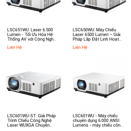
LSC651WU: Laser 6.500
LSC650WU: Máy Chiếu
Lumen - Tối Ưu Hóa Hệ
Laser 6500 Lumen – Giải
Thống AV với Công Nghệ
Pháp Lắp Đặt Linh Hoạt
HDBaseT
Cho Màn Hình Khổng Lồ
Liên Hệ
Liên Hệ
LSC601WU-ST: Giải Pháp
LSC601WU - Máy chiếu
Trình Chiếu Công Nghệ
chuyên dụng 6.000 ANSI
Laser WUXGA Chuyên
Lumens - máy chiếu công
Nghiệp
nghệ laser mới