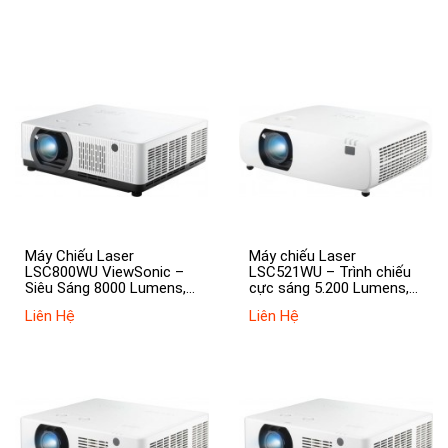
Máy Chiếu Laser
Máy chiếu Laser
LSC800WU ViewSonic –
LSC521WU – Trình chiếu
Siêu Sáng 8000 Lumens,
cực sáng 5.200 Lumens,
Chuẩn WUXGA
zoom quang học 1.6x,
Liên Hệ
Liên Hệ
dịch chuyển ống kính linh
hoạt