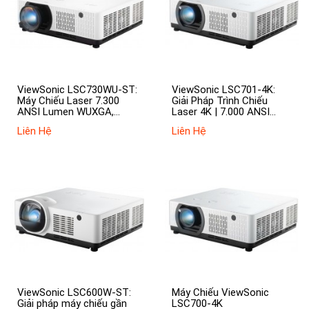
ViewSonic LSC730WU-ST:
ViewSonic LSC701-4K:
Máy Chiếu Laser 7.300
Giải Pháp Trình Chiếu
ANSI Lumen WUXGA,
Laser 4K | 7.000 ANSI
Chiếu Gần & Linh Hoạt
Lumen | Lắp Đặt Chuyên
Liên Hệ
Liên Hệ
Lắp Đặt
Nghiệp
ViewSonic LSC600W-ST:
Máy Chiếu ViewSonic
Giải pháp máy chiếu gần
LSC700-4K