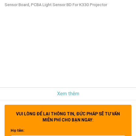
Sensor Board, PCBA Light Sensor BD For K330 Projector
Xem thêm
VUI LÒNG ĐỂ LẠI THÔNG TIN, ĐỨC PHÁP SẼ TƯ VẤN
MIỄN PHÍ CHO BẠN NGAY:
Họ tên: