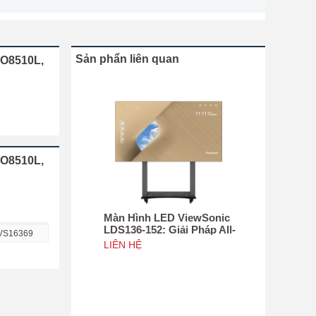
Sản phẩn liên quan
RO8510L,
RO8510L,
Màn Hình LED ViewSonic
LDS136-152: Giải Pháp All-
VS16369
in-One Di Động Hàng Đầu
LIÊN HỆ