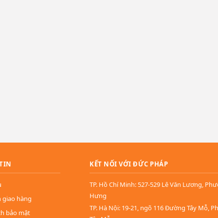
TIN
KẾT NỐI VỚI ĐỨC PHÁP
u
TP. Hồ Chí Minh: 527-529 Lê Văn Lương, Ph
Hưng
n giao hàng
TP. Hà Nội: 19-21, ngõ 116 Đường Tây Mỗ, 
ch bảo mật