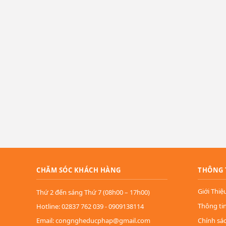
CHĂM SÓC KHÁCH HÀNG
THÔNG 
Giới Thiệ
Thứ 2 đến sáng Thứ 7 (08h00 – 17h00)
Thông ti
Hotline: 02837 762 039 - 0909138114
Email: congngheducphap@gmail.com
Chính sá