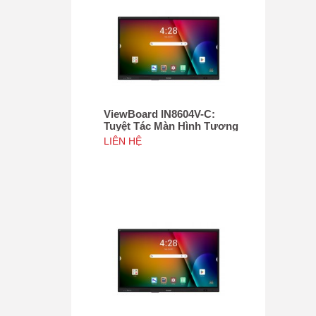
ViewBoard IN8604V-C:
Tuyệt Tác Màn Hình Tương
Tác 86", Tích hợp camera
LIÊN HỆ
4K độ phân giải 50MP, NFC