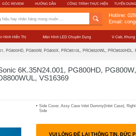
GÓC REVIEW
HƯỚNG DẪN
CÔNG TRÌNH THỰC HIỆN
TUYỂN DỤN
Hotline:
028
Email: con
n Hình Hiển Thị
Màn Hình LED Chuyên Dụng
V-Cab, Khung
Mô tả sản phẩm
24.001, PG800HD, PG800W, PG800X, PRO8510L, PRO8520WL, PRO8530HDL
wSonic 6K.35N24.001, PG800HD, PG800W
O8800WUL, VS16369
Side Cover, Assy Case Inlet Dummy(Inlet Case), Right
Side
VUI LÒNG ĐỂ LẠI THÔNG TIN, ĐỨC 