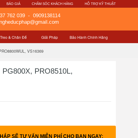
G
BÁO GIÁ
CHĂM SÓC KHÁCH HÀNG
HỖ TRỢ KỸ THUẬT
37 762 039
-
0909138114
gngheducphap@gmail.com
 Treo & Chân Đế
Giải Pháp
Bảo Hành Chính Hãng
, PRO8800WUL, VS16369
, PG800X, PRO8510L,
PHÁP SẼ TƯ VẤN MIỄN PHÍ CHO BẠN NGAY: