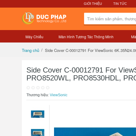
GIỚI THIỆU
TIN TỨC
Máy Chiếu
Màn Hình Tương Tác Thông Minh
Mà
Tổng quan sản phẩm
Side Cover C-00012791 For ViewSonic 6K.35N
Trang chủ
Side Cover C-00012791 For Vie
PRO8520WL, PRO8530HDL, PR
Thương hiệu:
ViewSonic