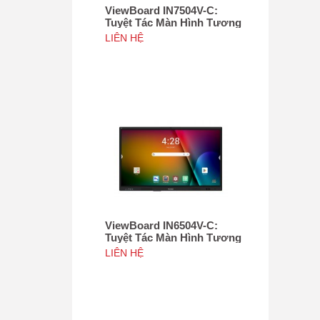
ViewBoard IN7504V-C:
Tuyệt Tác Màn Hình Tương
Tác 75", Tích hợp camera
LIÊN HỆ
4K độ phân giải 50MP, NFC
ViewBoard IN6504V-C:
Tuyệt Tác Màn Hình Tương
Tác 65inch, Tích hợp
LIÊN HỆ
camera 4K độ phân giải
50MP, NFC