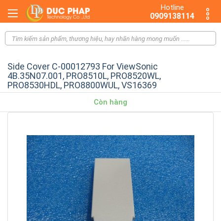
Hotline
0909138114
Side Cover C-00012793 For ViewSonic
4B.35N07.001, PRO8510L, PRO8520WL,
PRO8530HDL, PRO8800WUL, VS16369
Còn hàng