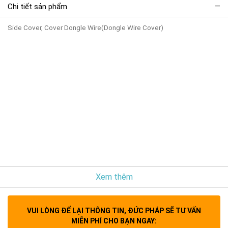
Chi tiết sản phẩm
Side Cover, Cover Dongle Wire(Dongle Wire Cover)
Xem thêm
VUI LÒNG ĐỂ LẠI THÔNG TIN, ĐỨC PHÁP SẼ TƯ VẤN
MIỄN PHÍ CHO BẠN NGAY: