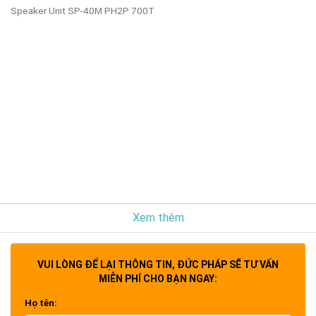
Speaker Unit SP-40M PH2P 700T
Xem thêm
VUI LÒNG ĐỂ LẠI THÔNG TIN, ĐỨC PHÁP SẼ TƯ VẤN
MIỄN PHÍ CHO BẠN NGAY:
Họ tên: