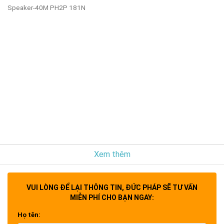
Speaker-40M PH2P 181N
Xem thêm
VUI LÒNG ĐỂ LẠI THÔNG TIN, ĐỨC PHÁP SẼ TƯ VẤN
MIỄN PHÍ CHO BẠN NGAY:
Họ tên: