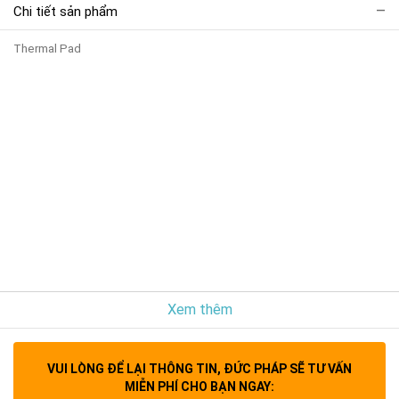
Chi tiết sản phẩm
Thermal Pad
Xem thêm
VUI LÒNG ĐỂ LẠI THÔNG TIN, ĐỨC PHÁP SẼ TƯ VẤN
MIỄN PHÍ CHO BẠN NGAY: