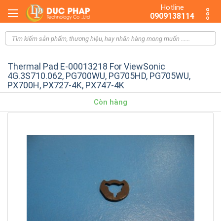
Hotline
0909138114
Thermal Pad E-00013218 For ViewSonic
4G.3S710.062, PG700WU, PG705HD, PG705WU,
PX700H, PX727-4K, PX747-4K
Còn hàng